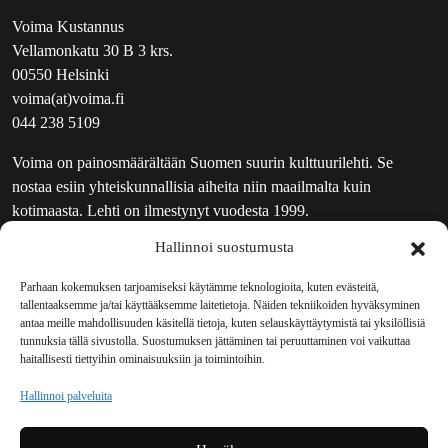
Voima Kustannus
Vellamonkatu 30 B 3 krs.
00550 Helsinki
voima(at)voima.fi
044 238 5109
Voima on painosmäärältään Suomen suurin kulttuurilehti. Se
nostaa esiin yhteiskunnallisia aiheita niin maailmalta kuin
kotimaasta. Lehti on ilmestynyt vuodesta 1999.
Hallinnoi suostumusta
TOIMITUS
UUTISKIRJE
Parhaan kokemuksen tarjoamiseksi käytämme teknologioita, kuten evästeitä,
tallentaaksemme ja/tai käyttääksemme laitetietoja. Näiden tekniikoiden hyväksyminen
MAINOSTAJILLE
antaa meille mahdollisuuden käsitellä tietoja, kuten selauskäyttäytymistä tai yksilöllisiä
VASTAMAINOKSET
tunnuksia tällä sivustolla. Suostumuksen jättäminen tai peruuttaminen voi vaikuttaa
haitallisesti tiettyihin ominaisuuksiin ja toimintoihin.
JAKELUPAIKAT
REKISTERISELOSTE
Hallinnoi palveluita
EVÄSTEKÄYTÄNTÖ (EU)