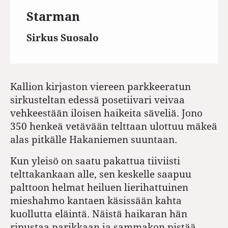
Starman
Sirkus Suosalo
Kallion kirjaston viereen parkkeeratun
sirkusteltan edessä posetiivari veivaa
vehkeestään iloisen haikeita säveliä. Jono
350 henkeä vetävään telttaan ulottuu mäkeä
alas pitkälle Hakaniemen suuntaan.
Kun yleisö on saatu pakattua tiiviisti
telttakankaan alle, sen keskelle saapuu
palttoon helmat heiluen lierihattuinen
mieshahmo kantaen käsissään kahta
kuollutta eläintä. Näistä haikaran hän
ripustaa narikkaan ja sammakon pistää