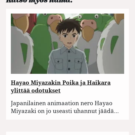
Hayao Miyazakin Poika ja Haikara
ylittää odotukset
Japanilainen animaation nero Hayao
Miyazaki on jo useasti uhannut jäädä…