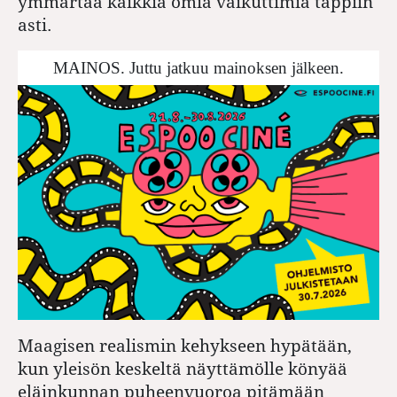
ymmärtää kaikkia omia vaikuttimia tappiin
asti.
MAINOS. Juttu jatkuu mainoksen jälkeen.
Maagisen realismin kehykseen hypätään,
kun yleisön keskeltä näyttämölle könyää
eläinkunnan puheenvuoroa pitämään