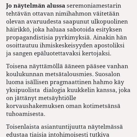
Jo näytelmän alussa
seremoniamestarin
tehtävän ottavan nimihahmon väitetään
olevan avaruudesta saapunut ulkopuolinen
häirikkö, joka haluaa sabotoida esityksen
propagandistisia pyrkimyksiä. Ainakin hän
osoittautuu ihmiskeskeisyyden apostoliksi
ja sangen epäluotettavaksi kertojaksi.
Toisena näyttämöllä ääneen pääsee vanhan
koulukunnan metsätalousmies. Suosalon
luoma isällisen pragmaattinen hahmo käy
yksipuolista dialogia kuukkelin kanssa, joka
on jättänyt metsäyhtiölle
korvaushakemuksen oman kotimetsänsä
tuhoamisesta.
Toisenlaista asiantuntijuutta näytelmässä
edustaa tiaisia intohimoisesti tutkiva