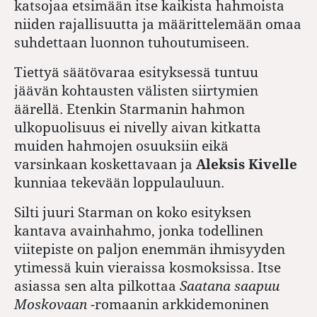
katsojaa etsimään itse kaikista hahmoista
niiden rajallisuutta ja määrittelemään omaa
suhdettaan luonnon tuhoutumiseen.
Tiettyä säätövaraa esityksessä tuntuu
jäävän kohtausten välisten siirtymien
äärellä. Etenkin Starmanin hahmon
ulkopuolisuus ei nivelly aivan kitkatta
muiden hahmojen osuuksiin eikä
varsinkaan koskettavaan ja
Aleksis Kivelle
kunniaa tekevään loppulauluun.
Silti juuri Starman on koko esityksen
kantava avainhahmo, jonka todellinen
viitepiste on paljon enemmän ihmisyyden
ytimessä kuin vieraissa kosmoksissa. Itse
asiassa sen alta pilkottaa
Saatana saapuu
Moskovaan
-romaanin arkkidemoninen