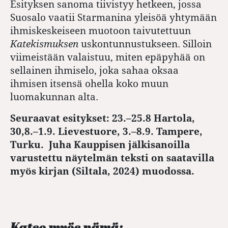
Esityksen sanoma tiivistyy hetkeen, jossa
Suosalo vaatii Starmanina yleisöä yhtymään
ihmiskeskeiseen muotoon taivutettuun
Katekismuksen
uskontunnustukseen. Silloin
viimeistään valaistuu, miten epäpyhää on
sellainen ihmiselo, joka sahaa oksaa
ihmisen itsensä ohella koko muun
luomakunnan alta.
Seuraavat esitykset: 23.–25.8 Hartola,
30,8.–1.9. Lievestuore, 3.–8.9. Tampere,
Turku. Juha Kauppisen jälkisanoilla
varustettu näytelmän teksti on saatavilla
myös kirjan (Siltala, 2024) muodossa.
Katso myös nämä: