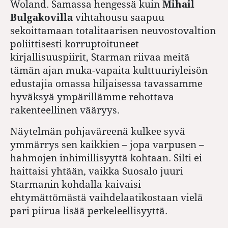
Woland. Samassa hengessä kuin
Mihail
Bulgakovilla
vihtahousu saapuu
sekoittamaan totalitaarisen neuvostovaltion
poliittisesti korruptoituneet
kirjallisuuspiirit, Starman riivaa meitä
tämän ajan muka-vapaita kulttuuriyleisön
edustajia omassa hiljaisessa tavassamme
hyväksyä ympärillämme rehottava
rakenteellinen vääryys.
Näytelmän pohjaväreenä kulkee syvä
ymmärrys sen kaikkien – jopa varpusen –
hahmojen inhimillisyyttä kohtaan. Silti ei
haittaisi yhtään, vaikka Suosalo juuri
Starmanin kohdalla kaivaisi
ehtymättömästä vaihdelaatikostaan vielä
pari piirua lisää perkeleellisyyttä.