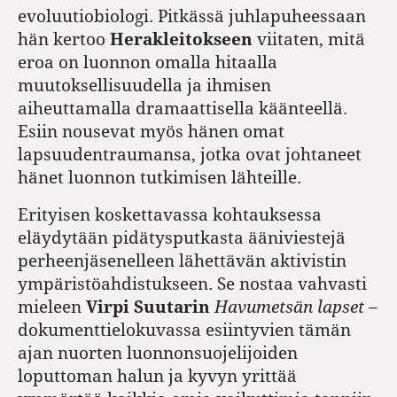
evoluutiobiologi. Pitkässä juhlapuheessaan
hän kertoo
Herakleitokseen
viitaten, mitä
eroa on luonnon omalla hitaalla
muutoksellisuudella ja ihmisen
aiheuttamalla dramaattisella käänteellä.
Esiin nousevat myös hänen omat
lapsuudentraumansa, jotka ovat johtaneet
hänet luonnon tutkimisen lähteille.
Erityisen koskettavassa kohtauksessa
eläydytään pidätysputkasta ääniviestejä
perheenjäsenelleen lähettävän aktivistin
ympäristöahdistukseen. Se nostaa vahvasti
mieleen
Virpi Suutarin
Havumetsän lapset –
dokumenttielokuvassa esiintyvien tämän
ajan nuorten luonnonsuojelijoiden
loputtoman halun ja kyvyn yrittää