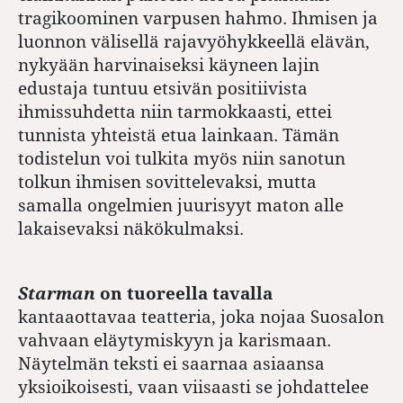
tragikoominen varpusen hahmo. Ihmisen ja
luonnon välisellä rajavyöhykkeellä elävän,
nykyään harvinaiseksi käyneen lajin
edustaja tuntuu etsivän positiivista
ihmissuhdetta niin tarmokkaasti, ettei
tunnista yhteistä etua lainkaan. Tämän
todistelun voi tulkita myös niin sanotun
tolkun ihmisen sovittelevaksi, mutta
samalla ongelmien juurisyyt maton alle
lakaisevaksi näkökulmaksi.
Starman
on tuoreella tavalla
kantaaottavaa teatteria, joka nojaa Suosalon
vahvaan eläytymiskyyn ja karismaan.
Näytelmän teksti ei saarnaa asiaansa
yksioikoisesti, vaan viisaasti se johdattelee