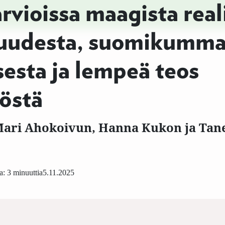
rvioissa maagista real
isuudesta, suomikumm
esta ja lempeä teos
östä
i Mari Ahokoivun, Hanna Kukon ja Tan
: 3 minuuttia
5.11.2025