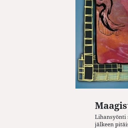
Maagist
Lihansyönti 
jälkeen pitäi