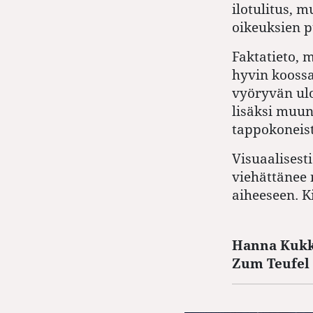
ilotulitus, 
oikeuksien p
Faktatieto, 
hyvin koossa
vyöryvän ulo
lisäksi muun
tappokoneist
Visuaalisest
viehättänee 
aiheeseen. K
Hanna Kukko
Zum Teufel