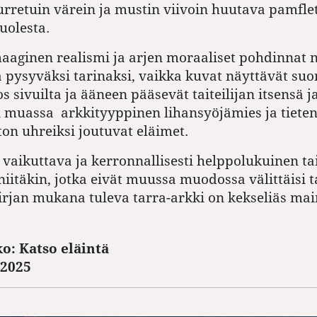
murretuin värein ja mustin viivoin huutava pamflet
uolesta.
maaginen realismi ja arjen moraaliset pohdinnat 
 pysyväksi tarinaksi, vaikka kuvat näyttävät su
s sivuilta ja ääneen pääsevät taiteilijan itsensä j
 muassa arkkityyppinen lihansyöjämies ja tiete
on uhreiksi joutuvat eläimet.
i vaikuttava ja kerronnallisesti helppolukuinen ta
niitäkin, jotka eivät muussa muodossa välittäisi t
irjan mukana tuleva tarra-arkki on kekseliäs mai
: Katso eläintä
 2025