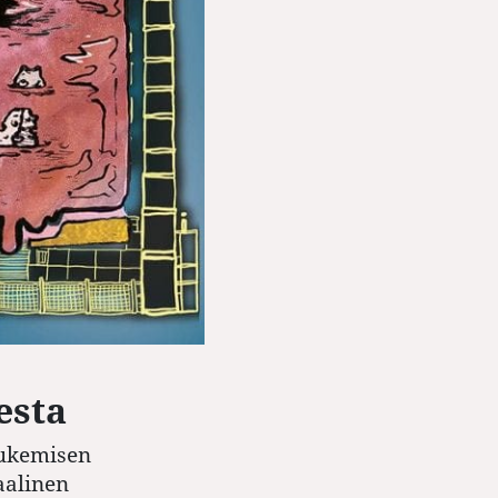
esta
lukemisen
aalinen