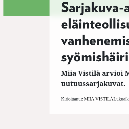
Sarjakuva-a
eläinteoll
vanhenemis
syömishäiri
Miia Vistilä arvio
uutuussarjakuvat.
Kirjoittanut:
MIIA VISTILÄ
Lukuaika