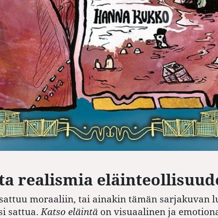
a realismia eläinteollisuud
sattuu moraaliin, tai ainakin tämän sarjakuvan 
si sattua.
Katso eläintä
on visuaalinen ja emotion