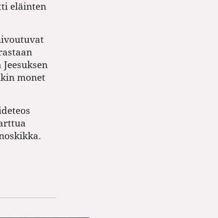
ti eläinten
nivoutuvat
orastaan
a Jeesuksen
nkin monet
ideteos
arttua
noskikka.