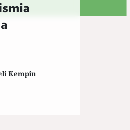
ismia
aa
eli Kempin