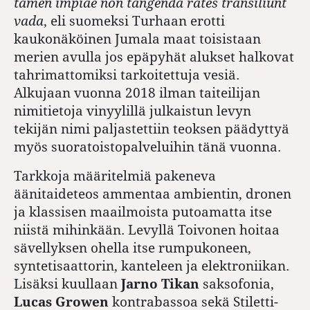
tamen impiae non tangenda rates transiliunt
vada
, eli suomeksi Turhaan erotti
kaukonäköinen Jumala maat toisistaan
merien avulla jos epäpyhät alukset halkovat
tahrimattomiksi tarkoitettuja vesiä.
Alkujaan vuonna 2018 ilman taiteilijan
nimitietoja vinyylillä julkaistun levyn
tekijän nimi paljastettiin teoksen päädyttyä
myös suoratoistopalveluihin tänä vuonna.
Tarkkoja määritelmiä pakeneva
äänitaideteos ammentaa ambientin, dronen
ja klassisen maailmoista putoamatta itse
niistä mihinkään. Levyllä Toivonen hoitaa
sävellyksen ohella itse rumpukoneen,
syntetisaattorin, kanteleen ja elektroniikan.
Lisäksi kuullaan
Jarno Tikan
saksofonia,
Lucas Growen
kontrabassoa sekä Stiletti-