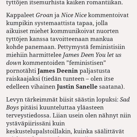
tyttöjen itsemurhista kaiken romantiikan.
Kappaleet
Groan
ja
Nice Nice
kommentoivat
kumpikin systemaattista tapaa, jolla
aikuiset miehet kommunikoivat nuorten
tyttöjen kanssa tavoitteenaan mankua
kohde panemaan. Pettymystä feministisiin
miehiin harmittelee
James Deen You let us
down
kommentoiden ”feministisen”
pornotähti
James Deenin
paljastusta
raiskaajaksi (tiedän tunteen – olen itse
edelleen vihainen
Justin Sanelle
saatana).
Levyn tärkeimmät biisit säästin lopuksi:
Sad
Boys
pitäisi kuunteluttaa yläasteen
terveystiedossa. Liian usein olen nähnyt niin
ystäväpiirissäni kuin
keskustelupalstoillakin, kuinka säälittävät