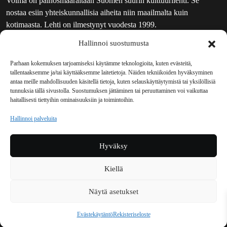
Voima on painosmäärältään Suomen suurin kulttuurilehti. Se
nostaa esiin yhteiskunnallisia aiheita niin maailmalta kuin
kotimaasta. Lehti on ilmestynyt vuodesta 1999.
Hallinnoi suostumusta
TOIMITUS
UUTISKIRJE
Parhaan kokemuksen tarjoamiseksi käytämme teknologioita, kuten evästeitä,
tallentaaksemme ja/tai käyttääksemme laitetietoja. Näiden tekniikoiden hyväksyminen
MAINOSTAJILLE
antaa meille mahdollisuuden käsitellä tietoja, kuten selauskäyttäytymistä tai yksilöllisiä
VASTAMAINOKSET
tunnuksia tällä sivustolla. Suostumuksen jättäminen tai peruuttaminen voi vaikuttaa
haitallisesti tiettyihin ominaisuuksiin ja toimintoihin.
JAKELUPAIKAT
REKISTERISELOSTE
Hallinnoi palveluita
EVÄSTEKÄYTÄNTÖ (EU)
TILAUKSEN PERUUTUSPYYNTÖ
Hyväksy
TILAUSOHJEET JA -EHDOT
Kiellä
Voima sosiaalisessa mediassa
Näytä asetukset
Facebook
Instagram
YouTube
Bluesky
Evästekäytäntö
Rekisteriseloste