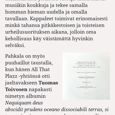
musiikin koukkuja ja tekee samalla
homman hieman uudella ja omalla
tavallaan. Kappaleet toimivat erinomaisesti
minkä tahansa pitkäkestoisen ja toisteisen
urheilusuorituksen aikana, jolloin oma
kehollisuus käy väistämättä hyvinkin
selväksi.
Pahkala on myös
puuhaillut taustalla,
kun hänen All That
Plazz -yhtiönsä otti
jaeltavakseen
Tuomas
Toivosen
napakasti
nimetyn albumin
Nequiquam deus
abscidit prudens oceano dissociabili terras, si