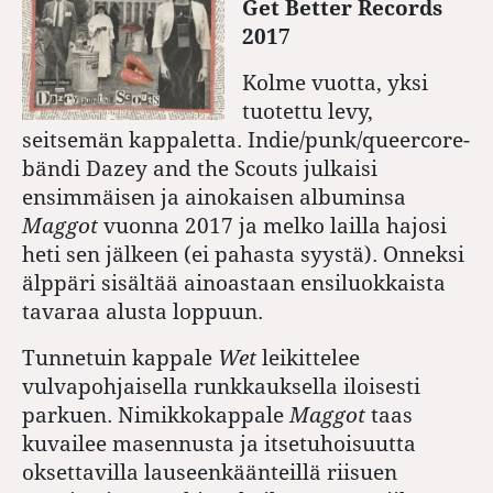
Get Better Records
2017
Kolme vuotta, yksi
tuotettu levy,
seitsemän kappaletta. Indie/punk/queercore-
bändi Dazey and the Scouts julkaisi
ensimmäisen ja ainokaisen albuminsa
Maggot
vuonna 2017 ja melko lailla hajosi
heti sen jälkeen (ei pahasta syystä). Onneksi
älppäri sisältää ainoastaan ensiluokkaista
tavaraa alusta loppuun.
Tunnetuin kappale
Wet
leikittelee
vulvapohjaisella runkkauksella iloisesti
parkuen. Nimikkokappale
Maggot
taas
kuvailee masennusta ja itsetuhoisuutta
oksettavilla lauseenkäänteillä riisuen