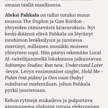
omaan täällä maallisessa.
Aleksi Pahkala
on tullut tutuksi muun
muassa The Duplon ja Gim Kordon -
yhtyeiden rämisevästä kitararokista. Nyt
keski-ikäänsä elävä Pahkala on löytänyt
intohimon lenkkeilystä ja juostessa
miettinyt, millainen musiikki moiseen
yhteyteen sopii. Hän päätyi tekemään Local
Al -taiteilijanimellä lokakuussa julkaistavan
Subtempo Studies: Run now, Understand Later
-levyn. Levyn ensimmäiset singlet,
Hold Me –
Pidän (mä pidän)
ja
Oon vaan (baby)
sukeltavat mielentilaan, johon Pahkala
pyrkii juostessaan.
Kehon rytmejä mukaileva ja pulputtava
äänimaisema yhdistää tuttuja elektronisen