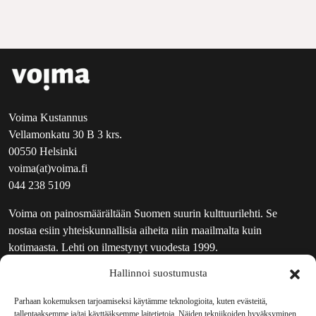
Voima Kustannus
Vellamonkatu 30 B 3 krs.
00550 Helsinki
voima(at)voima.fi
044 238 5109
Voima on painosmäärältään Suomen suurin kulttuurilehti. Se
nostaa esiin yhteiskunnallisia aiheita niin maailmalta kuin
kotimaasta. Lehti on ilmestynyt vuodesta 1999.
Hallinnoi suostumusta
TOIMITUS
UUTISKIRJE
Parhaan kokemuksen tarjoamiseksi käytämme teknologioita, kuten evästeitä,
tallentaaksemme ja/tai käyttääksemme laitetietoja. Näiden tekniikoiden hyväksyminen