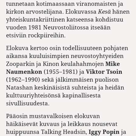
tunnetaan kotimaassaan viranomaisten ja
kirkon arvostelijana. Elokuvassa
Kesä
hänen
yhteiskuntakriittinen katseensa kohdistuu
vuoden 1981 Neuvostoliitossa itseään
etsiviin rockpiireihin.
Elokuva kertoo osin todellisuuteen pohjaten
aikansa kuuluisimpien neuvostoyhtyeiden
Zooparkin ja Kinon keulahahmojen
Mike
Naumenkon
(1955–1981) ja
Viktor Tsoin
(1962–1990) sekä jälkimmäisen puolison
Natashan
keskinäisistä suhteista ja heidän
kulttuuri­yhteisönsä kapinallisesta
sivullisuudesta.
Pääosin mustavalkoisen elokuvan
häikäisevät kuvaus ja leikkaus nousevat
huippuunsa Talking Headsin,
Iggy Popin
ja