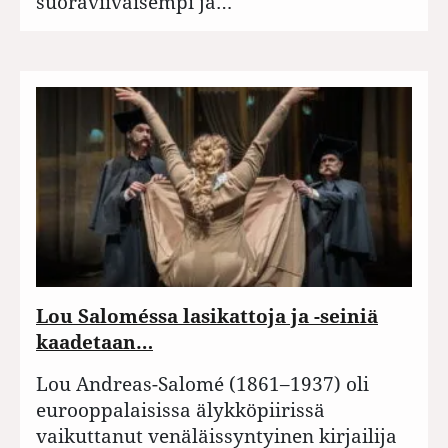
suoraviivaisempi ja…
Lou Saloméssa lasikattoja ja -seiniä
kaadetaan…
Lou Andreas-Salomé (1861–1937) oli
eurooppalaisissa älykköpiirissä
vaikuttanut venäläissyntyinen kirjailija