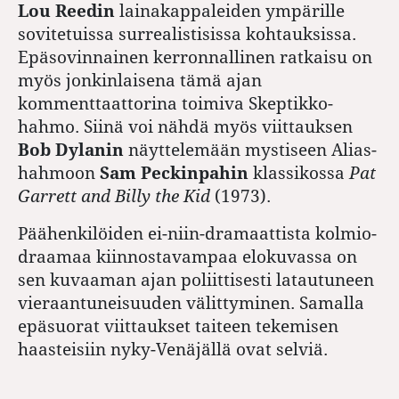
Lou Reedin
lainakappaleiden ympärille
sovitetuissa surrealistisissa kohtauksissa.
Epäsovinnainen kerronnallinen ratkaisu on
myös jonkinlaisena tämä ajan
kommenttaattorina toimiva Skeptikko-
hahmo. Siinä voi nähdä myös viittauksen
Bob Dylanin
näyttelemään mystiseen Alias-
hahmoon
Sam Peckinpahin
klassikossa
Pat
Garrett and Billy the Kid
(1973).
Päähenkilöiden ei-niin-dramaattista kolmio­
draamaa kiinnostavampaa elokuvassa on
sen kuvaaman ajan poliittisesti latautuneen
vieraantuneisuuden välittyminen. Samalla
epäsuorat viittaukset taiteen tekemisen
haasteisiin nyky-Venäjällä ovat selviä.