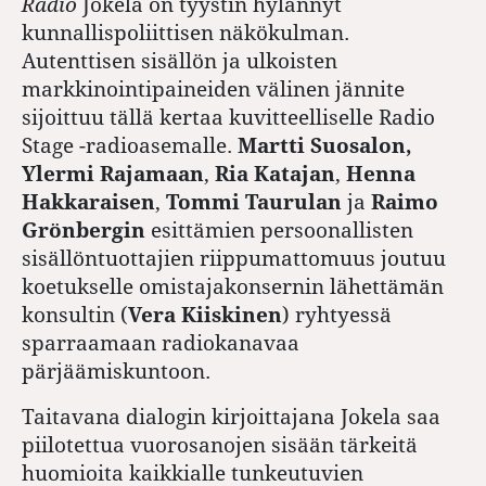
Radio
Jokela on tyystin hylännyt
kunnallispoliittisen näkökulman.
Autenttisen sisällön ja ulkoisten
markkinointipaineiden välinen jännite
sijoittuu tällä kertaa kuvitteelliselle Radio
Stage -radioasemalle.
Martti Suosalon,
Ylermi Rajamaan
,
Ria ­Katajan
,
Henna
Hakkaraisen
,
Tommi Taurulan
ja
Raimo
Grönbergin
esittämien persoonallisten
sisällöntuottajien riippumattomuus joutuu
koetukselle omistajakonsernin lähettämän
konsultin (
Vera Kiiskinen
) ryhtyessä
sparraamaan radio­kanavaa
pärjäämiskuntoon.
Taitavana dialogin kirjoittajana Jokela saa
piilotettua vuorosanojen sisään tärkeitä
huomioita kaikkialle tunkeutuvien