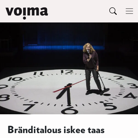
Päävalikko
Siirry sisältöön
Bränditalous iskee taas