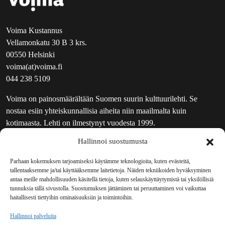
Voima Kustannus
Vellamonkatu 30 B 3 krs.
00550 Helsinki
voima(at)voima.fi
044 238 5109
Voima on painosmäärältään Suomen suurin kulttuurilehti. Se
nostaa esiin yhteiskunnallisia aiheita niin maailmalta kuin
kotimaasta. Lehti on ilmestynyt vuodesta 1999.
Hallinnoi suostumusta
TOIMITUS
UUTISKIRJE
Parhaan kokemuksen tarjoamiseksi käytämme teknologioita, kuten evästeitä,
tallentaaksemme ja/tai käyttääksemme laitetietoja. Näiden tekniikoiden hyväksyminen
MAINOSTAJILLE
antaa meille mahdollisuuden käsitellä tietoja, kuten selauskäyttäytymistä tai yksilöllisiä
VASTAMAINOKSET
tunnuksia tällä sivustolla. Suostumuksen jättäminen tai peruuttaminen voi vaikuttaa
haitallisesti tiettyihin ominaisuuksiin ja toimintoihin.
JAKELUPAIKAT
REKISTERISELOSTE
Hallinnoi palveluita