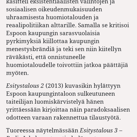
käsitteli eksistentiaalisten valintojen ja
sosiaalisen oikeudenmukaisuuden
uhraamisesta huomiotalouden ja
reaalipolitiikan alttarille. Samalla se kritisoi
Espoon kaupungin sarasvuolaisia
pyrkimyksiä kiillottaa kaupungin
menestysbrändiä ja teki sen niin kiitellyn
räväkästi, että onnistuneelle
huomiotaloudelle toivottiin jatkoa päättäjiä
myöten.
Esitystalous 2
(2013) kuvasikin hylättyyn
Espoon kaupungintaloon sulkeutuneen
taiteilijan luomiskärvistelyä hänen
yrittäessään kirjoittaa näin paradoksaalisen
odotteen varaan rakennettua tilaustyötä.
Tuoreessa näytelmässään
Esitys­talous 3 –