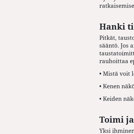
ratkaisemise
Hanki t
Pitkät, taus
sääntö. Jos 
taustatoimit
rauhoittaa 
•
Mistä voit 
•
Kenen näkö
•
Keiden näk
Toimi ja
Yksi ihminen