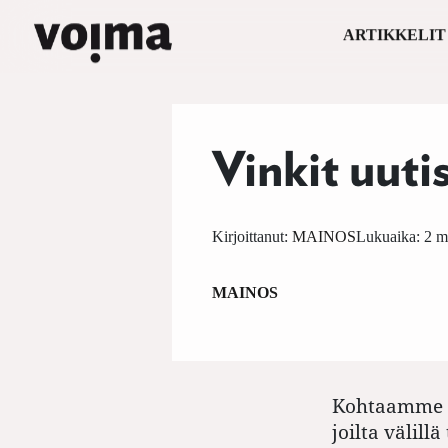
ARTIKKELIT
Päävalikko
Siirry sisältöön
Vinkit uuti
Kirjoittanut:
MAINOS
Lukuaika: 2 m
MAINOS
K
ohtaamme m
joilta välill