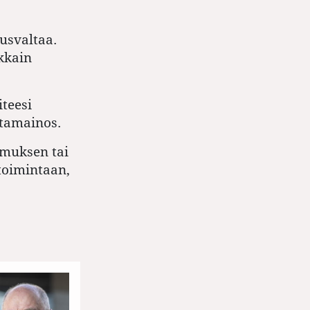
tusvaltaa.
okkain
iteesi
stamainos.
omuksen tai
 toimintaan,