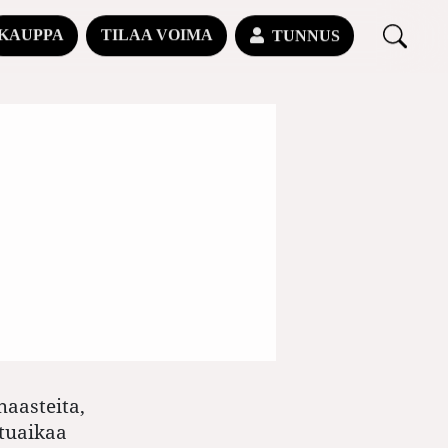
KAUPPA
TILAA VOIMA
TUNNUS
aasteita,
utuaikaa