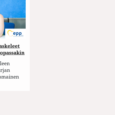
askeleet
oopassakin
lleen
rjan
nomainen