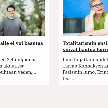
lle ei voi kääntää
Totalitarismin ensi
voivat hautua Eur
en 2,4 miljoonaa
Luin hiljattain uude
n akuutissa
Tarmo Kunnaksen ki
puhtaan veden,…
Fasismin lumo. Eri
teos…