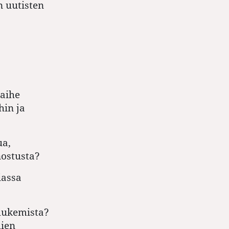
 uutisten
 aihe
in ja
ua,
nostusta?
iassa
 lukemista?
ien