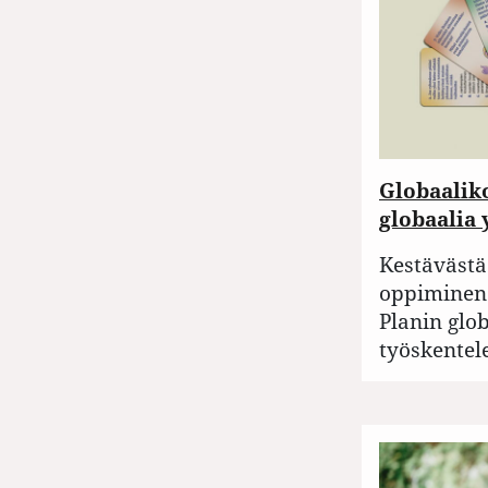
Globaalik
globaalia
Kestävästä
oppiminen 
Planin glo
työskentel