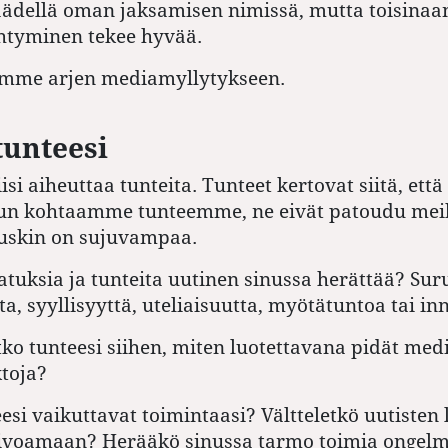
ädellä oman jaksamisen nimissä, mutta toisinaan
htyminen tekee hyvää.
imme arjen mediamyllytykseen.
tunteesi
si aiheuttaa tunteita. Tunteet kertovat siitä, että
Kun kohtaamme tunteemme, ne eivät patoudu meih
uskin on sujuvampaa.
jatuksia ja tunteita uutinen sinussa herättää? Sur
a, syyllisyyttä, uteliaisuutta, myötätuntoa tai in
ko tunteesi siihen, miten luotettavana pidät med
ktoja?
esi vaikuttavat toimintaasi? Vältteletkö uutisten
ivoamaan? Herääkö sinussa tarmo toimia ongelm