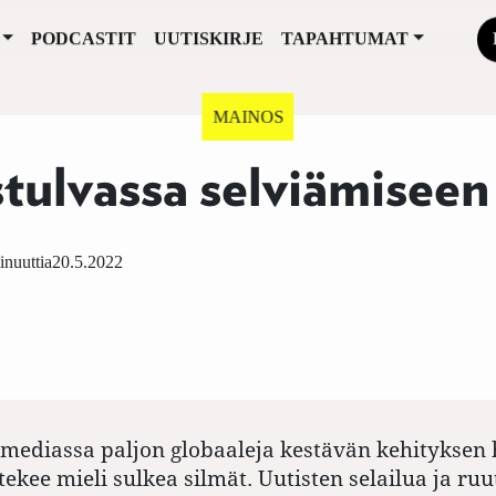
PODCASTIT
UUTISKIRJE
TAPAHTUMAT
stulvassa selviämiseen
inuuttia
20.5.2022
edias­sa paljon globaaleja kestävän kehityksen h
ä tekee mieli sulkea silmät. Uutisten selailua ja ru