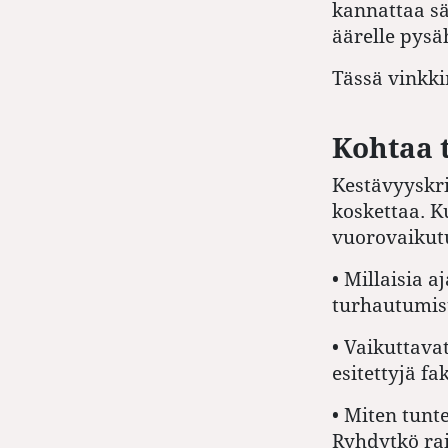
kannattaa sä
äärelle pysä
Tässä vinkk
Kohtaa 
Kestävyyskrii
koskettaa. 
vuorovaikut
•
Millaisia a
turhautumist
•
Vaikuttavat
esitettyjä fa
•
Miten tunte
Ryhdytkö ra