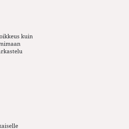
oikkeus kuin
oimimaan
arkastelu
aiselle