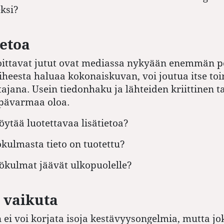
ksi?
ietoa
toittavat jutut ovat mediassa nykyään enemmän p
aiheesta haluaa kokonaiskuvan, voi joutua itse t
tajana. Usein tiedonhaku ja lähteiden kriittinen t
epävarmaa oloa.
löytää luotettavaa lisätietoa?
kulmasta tieto on tuotettu?
ökulmat jäävät ulkopuolelle?
 vaikuta
 ei voi korjata isoja kestävyysongelmia, mutta jok