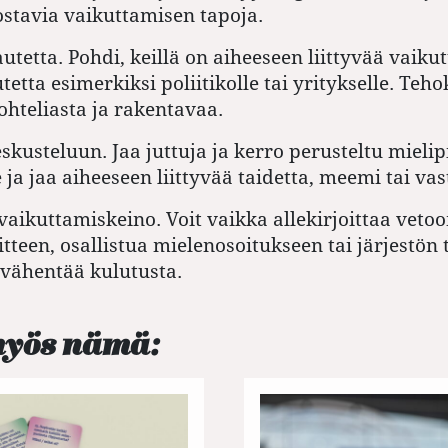
ostavia vaikuttamisen tapoja.
utetta. Pohdi, keillä on aiheeseen liittyvää vaiku
etta esi­merkiksi poliitikolle tai yritykselle. Teh
ohteliasta ja rakentavaa.
eskusteluun. Jaa juttuja ja kerro perusteltu mielip
 ja jaa aiheeseen liittyvää taidetta, meemi tai va
aikuttamiskeino. Voit vaikka alle­kirjoittaa veto
itteen, osallistua mielenosoitukseen tai järjestön
 vähentää kulutusta.
myös nämä: