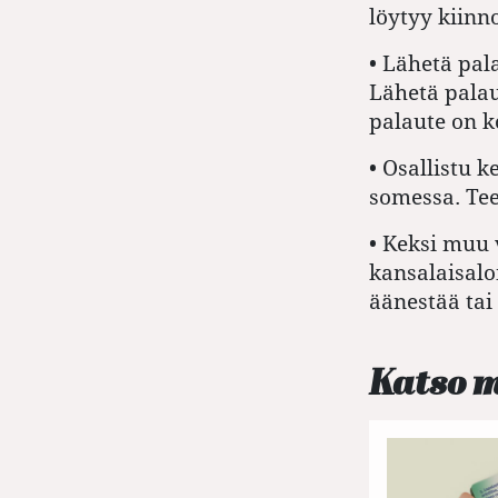
löytyy kiinn
•
Lähetä pala
Lähetä palaut
palaute on k
•
Osallistu k
somessa. Tee
•
Keksi muu v
kansalaisalo
äänestää tai
Katso 