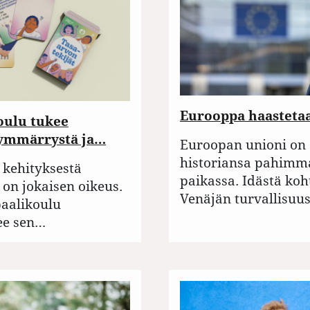
Eurooppa haasteta
oulu tukee
 ymmärrystä ja…
Euroopan unioni on
historiansa pahimm
 kehityksestä
paikassa. Idästä k
on jokaisen oikeus.
Venäjän turvallisu
baalikoulu
ee sen…