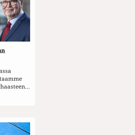
an
assa
ohtaamme
ushaasteen…