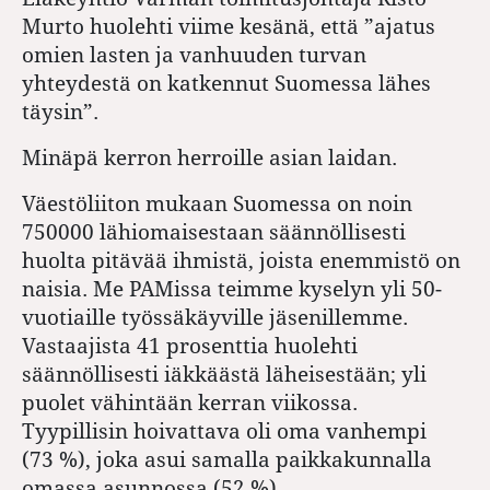
Murto huolehti viime kesänä, että ”ajatus
omien lasten ja vanhuuden turvan
yhteydestä on katkennut Suomessa lähes
täysin”.
Minäpä kerron herroille asian laidan.
Väestöliiton mukaan Suomessa on noin
750000 lähiomaisestaan säännöllisesti
huolta pitävää ihmistä, joista enemmistö on
naisia. Me PAMissa teimme kyselyn yli 50-
vuotiaille työssäkäyville jäsenillemme.
Vastaajista 41 prosenttia huolehti
säännöllisesti iäkkäästä läheisestään; yli
puolet vähintään kerran viikossa.
Tyypillisin hoivattava oli oma vanhempi
(73 %), joka asui samalla paikkakunnalla
omassa asunnossa (52 %).