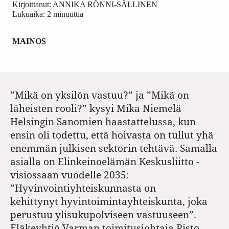
Kirjoittanut:
ANNIKA RÖNNI-SÄLLINEN
Lukuaika: 2 minuuttia
MAINOS
”Mikä on yksilön vastuu?” ja ”Mikä on
läheisten rooli?” kysyi Mika Niemelä
Helsingin Sanomien haastattelussa, kun
ensin oli todettu, että hoivasta on tullut yhä
enemmän julkisen sektorin tehtävä. Samalla
asialla on Elinkeinoelämän Keskusliitto ­
visiossaan vuodelle 2035:
”Hyvinvointiyhteiskunnasta on
kehittynyt hyvintoimintayhteiskunta, joka
perustuu ylisuku­polviseen vastuuseen”.
Eläkeyhtiö Varman toimitusjohtaja Risto