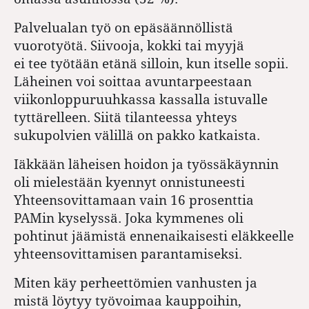
Palvelualan työ on epäsäännöllistä
vuorotyötä. Siivooja, kokki tai myyjä
ei tee työtään etänä silloin, kun itselle sopii.
Läheinen voi soittaa avuntarpeestaan
viikonloppuruuhkassa kassalla istuvalle
tyttärelleen. Siitä tilanteessa yhteys
sukupolvien välillä on pakko katkaista.
Iäkkään läheisen hoidon ja työssäkäynnin
oli mielestään kyennyt onnistuneesti
Yhteensovittamaan vain 16 prosenttia
PAMin kyselyssä. Joka kymmenes oli
pohtinut jäämistä ennenaikaisesti eläkkeelle
yhteensovittamisen parantamiseksi.
Miten käy perheettömien vanhusten ja
mistä löytyy työvoimaa kauppoihin,