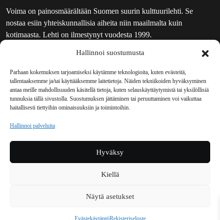
Voima on painosmäärältään Suomen suurin kulttuurilehti. Se
nostaa esiin yhteiskunnallisia aiheita niin maailmalta kuin
kotimaasta. Lehti on ilmestynyt vuodesta 1999.
Hallinnoi suostumusta
TOIMITUS
UUTISKIRJE
Parhaan kokemuksen tarjoamiseksi käytämme teknologioita, kuten evästeitä,
tallentaaksemme ja/tai käyttääksemme laitetietoja. Näiden tekniikoiden hyväksyminen
MAINOSTAJILLE
antaa meille mahdollisuuden käsitellä tietoja, kuten selauskäyttäytymistä tai yksilöllisiä
VASTAMAINOKSET
tunnuksia tällä sivustolla. Suostumuksen jättäminen tai peruuttaminen voi vaikuttaa
haitallisesti tiettyihin ominaisuuksiin ja toimintoihin.
JAKELUPAIKAT
REKISTERISELOSTE
Hallinnoi palveluita
EVÄSTEKÄYTÄNTÖ (EU)
TILAUKSEN PERUUTUSPYYNTÖ
Hyväksy
TILAUSOHJEET JA -EHDOT
Kiellä
Voima sosiaalisessa mediassa
Näytä asetukset
Facebook
Instagram
YouTube
Bluesky
Evästekäytäntö
Rekisteriseloste