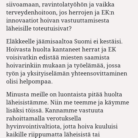
siivoamaan, ravintolatyöhön ja vaikka
terveyden­hoitoon, jos herrojen ja EK:n
innovaatiot hoivan vastuuttamisesta
läheisille toteutuisivat?
Eläkkeelle jäämisaaltoa Suomi ei kestäisi.
Hoivasta huolta kantaneet herrat ja EK
voisivatkin edistää miesten saamista
hoivarinkiin mukaan ja työelämää, jossa
työn ja yksityiselämän yhteensovittaminen
olisi helpompaa.
Minusta meille on luontaista pitää huolta
läheisistämme. Niin me teemme ja käymme
lisäksi töissä. Kannamme vastuuta
rahoittamalla verotuksella
hyvinvointivaltiota, jotta hoiva kuuluisi
kaikille riippumatta läheisistä tai