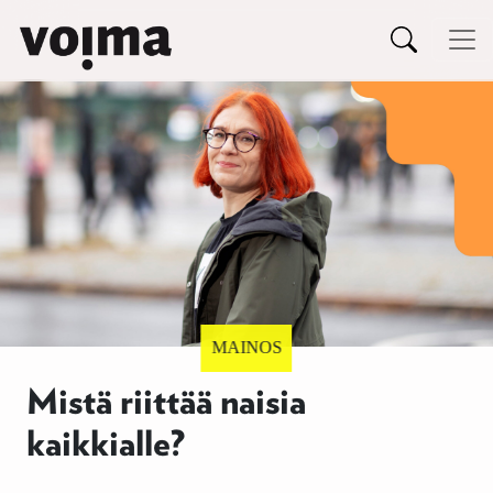
Päävalikko
Siirry sisältöön
Mistä riittää naisia
kaikkialle?