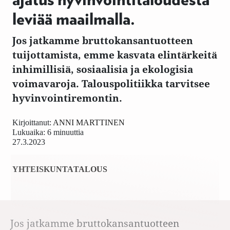
ajatus hyvinvointitaloudesta
leviää maailmalla.
Jos jatkamme bruttokansantuotteen
tuijottamista, emme kasvata elintärkeitä
inhimillisiä, sosiaalisia ja ekologisia
voimavaroja. Talouspolitiikka tarvitsee
hyvinvointiremontin.
Kirjoittanut:
ANNI MARTTINEN
Lukuaika: 6 minuuttia
27.3.2023
YHTEISKUNTA
TALOUS
Jos jatkamme bruttokansantuotteen