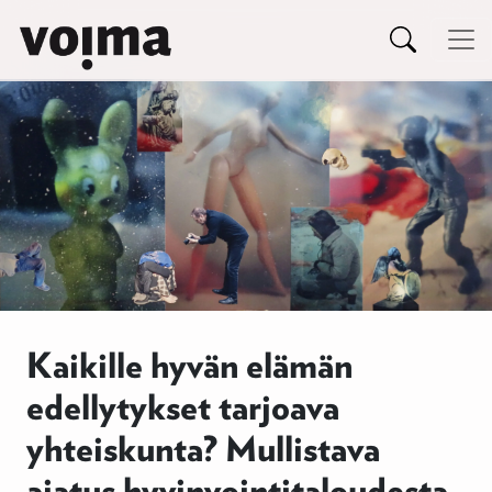
Päävalikko
Siirry sisältöön
Kaikille hyvän elämän
edellytykset tarjoava
yhteiskunta? Mullistava