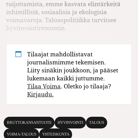
tuijottamista, emme kasvata elintärkeitä
inhimillisiä, sosiaalisia ja ekologisia
voimavaroja. Talouspolitiikka tarvitsee
hyvinvointiremontin.
Tilaajat mahdollistavat
journalismimme tekemisen.
Liity sinäkin joukkoon, ja pääset
lukemaan kaikki juttumme.
Tilaa Voima
. Oletko jo tilaaja?
Kirjaudu.
BRUTTOKANSANTUOTE
HYVINVOINTI
TALOUS
VOIMA-TALOUS
YHTEISKUNTA