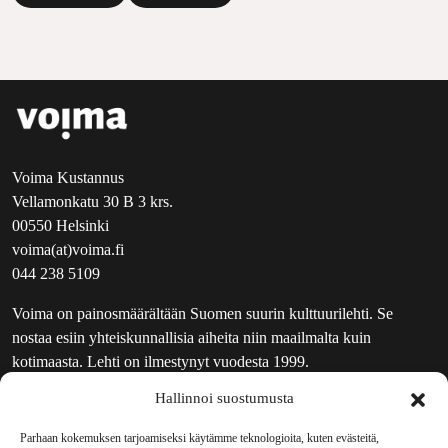
Voima Kustannus
Vellamonkatu 30 B 3 krs.
00550 Helsinki
voima(at)voima.fi
044 238 5109
Voima on painosmäärältään Suomen suurin kulttuurilehti. Se
nostaa esiin yhteiskunnallisia aiheita niin maailmalta kuin
kotimaasta. Lehti on ilmestynyt vuodesta 1999.
Hallinnoi suostumusta
TOIMITUS
UUTISKIRJE
Parhaan kokemuksen tarjoamiseksi käytämme teknologioita, kuten evästeitä,