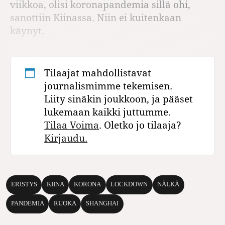
viikkoa, olisi koronapandemia sillä ohi,
sanottiin Kiinassa. Niin ei kuitenkaan
käynyt.
Tilaajat mahdollistavat
journalismimme tekemisen.
Liity sinäkin joukkoon, ja pääset
lukemaan kaikki juttumme.
Tilaa Voima
. Oletko jo tilaaja?
Kirjaudu.
ERISTYS
KIINA
KORONA
LOCKDOWN
NÄLKÄ
PANDEMIA
RUOKA
SHANGHAI