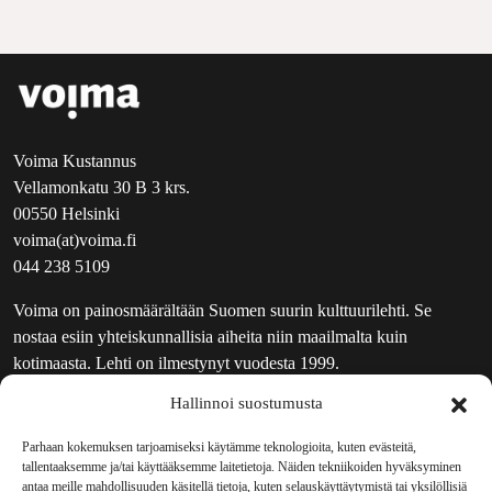
Voima Kustannus
Vellamonkatu 30 B 3 krs.
00550 Helsinki
voima(at)voima.fi
044 238 5109
Voima on painosmäärältään Suomen suurin kulttuurilehti. Se
nostaa esiin yhteiskunnallisia aiheita niin maailmalta kuin
kotimaasta. Lehti on ilmestynyt vuodesta 1999.
Hallinnoi suostumusta
TOIMITUS
UUTISKIRJE
Parhaan kokemuksen tarjoamiseksi käytämme teknologioita, kuten evästeitä,
tallentaaksemme ja/tai käyttääksemme laitetietoja. Näiden tekniikoiden hyväksyminen
MAINOSTAJILLE
antaa meille mahdollisuuden käsitellä tietoja, kuten selauskäyttäytymistä tai yksilöllisiä