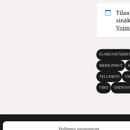
Tilaa
sinä
Voim
ELOKUVATÄHDE
MERILINNUT
TELLISKIVI
TS
VIRO
YHDYSV
Voima on painos
Hallinnoi suostumusta