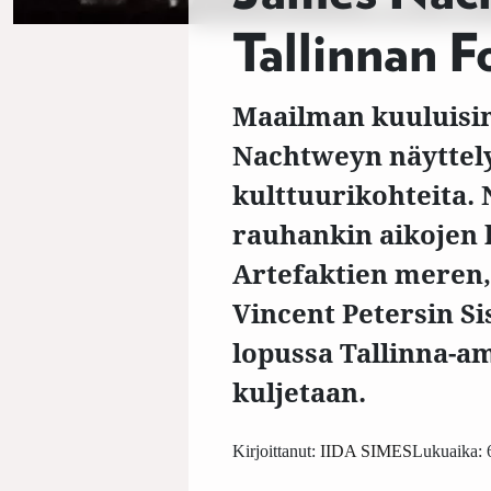
Tallinnan F
Maailman kuuluisi
Nachtweyn näyttely
kulttuurikohteita.
rauhankin aikojen 
Artefaktien meren,
Vincent Petersin Si
lopussa Tallinna-a
kuljetaan.
Kirjoittanut:
IIDA SIMES
Lukuaika: 