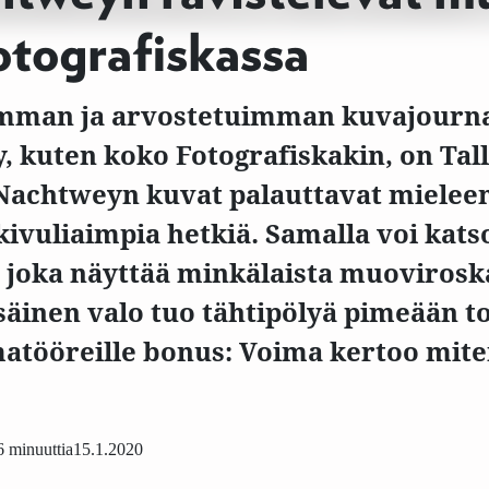
otografiskassa
mman ja arvostetuimman kuvajourna
, kuten koko Fotografiskakin, on Tal
 Nachtweyn kuvat palauttavat mieleen
kivuliaimpia hetkiä. Samalla voi kat
 joka näyttää minkälaista muovirosk
säinen valo tuo tähtipölyä pimeään t
matööreille bonus: Voima kertoo mit
6 minuuttia
15.1.2020