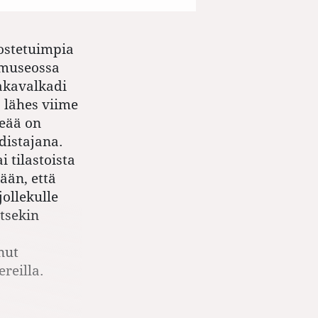
vostetuimpia
 museossa
akavalkadi
 lähes viime
keää on
distajana.
 tilastoista
ään, että
jollekulle
itsekin
nut
reilla.