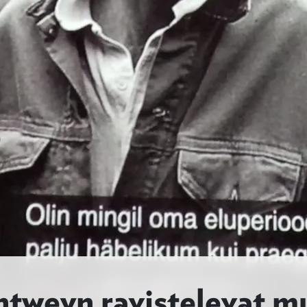
tweyn ravistelevat m