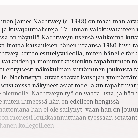
ainen James Nachtwey (s. 1948) on maailman ar
 ja kuvajournalisteja. Tallinnan valokuvataiteen
ssa on näytillä Nachtweyn itsensä valikoima kuv
a luotaa katsauksen hänen uraansa 1980-luvulta
chtwey kertoo esittelyvideolla, miten hänelle tär
 vaikeiden ja monimutkaistenkin tapahtumien to
i erityisesti näkökulman siirtäminen joukoista tai
olle. Nachtweyn kuvat saavat katsojan ymmärtäm
isotsikoissa näkyneet asiat todellakin tapahtuvat 
e olennolle. Nachtweyn työ on vaarallista, ja hän 
 miten ihmeessä hän on edelleen hengissä.
attomana hän ei ole säilynyt, vaan hän on joutu
oon monesti loukkaannuttuaan työssään sotatante
hänen kollegoilleen