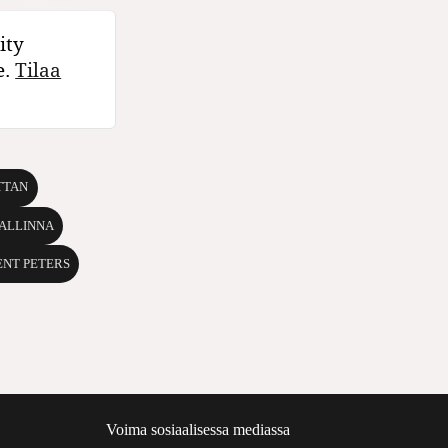
ity
e.
Tilaa
TTAN
ALLINNA
ENT PETERS
Voima sosiaalisessa mediassa