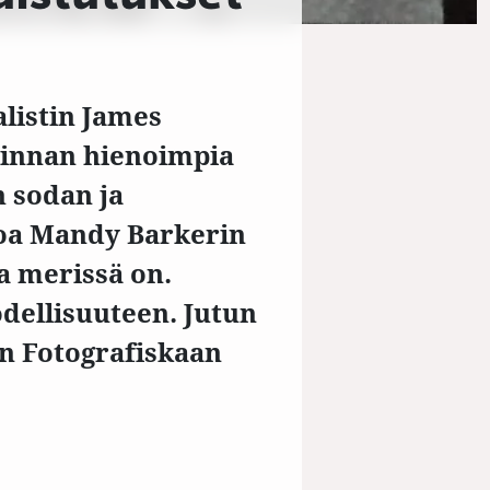
listin James
linnan hienoimpia
 sodan ja
soa Mandy Barkerin
a merissä on.
odellisuuteen. Jutun
en Fotografiskaan