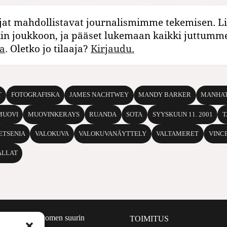
jat mahdollistavat journalismimme tekemisen. Li
kin joukkoon, ja pääset lukemaan kaikki juttumm
a
. Oletko jo tilaaja?
Kirjaudu.
T
FOTOGRAFISKA
JAMES NACHTWEY
MANDY BARKER
MANHA
MUOVI
MUOVINKERAYS
RUANDA
SOTA
SYYSKUUN 11. 2001
T
ETSENIA
VALOKUVA
VALOKUVANÄYTTELY
VALTAMERET
VINC
ALLAT
määrältään Suomen suurin
TOIMITUS