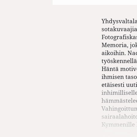
Yhdysvaltal
sotakuvaajia
Fotografiska
Memoria, jok
aikoihin. Na
työskennellä
Häntä motivo
ihmisen tas
etäisesti uut
inhimillisell
hämmästelee
Vahingoittum
sairaalahoit
Kymmenille 