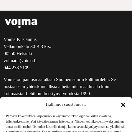
Voima Kustannus
Vellamonkatu 30 B 3 krs.
00550 Helsinki
voima(at)voima.fi
044 238 5109
Voima on painosmäärältään Suomen suurin kulttuurilehti. Se
nostaa esiin yhteiskunnallisia aiheita niin maailmalta kuin
kotimaasta. Lehti on ilmestynyt vuodesta 1999.
Hallinnoi suostumusta
TOIMITUS
UUTISKIRJE
Parhaan kokemuksen tarjoamiseksi käytämme teknologioita, kuten evästeitä,
tallentaaksemme ja/tai käyttääksemme laitetietoja. Näiden tekniikoiden hyväksyminen
MAINOSTAJILLE
antaa meille mahdollisuuden käsitellä tietoja, kuten selauskäyttäytymistä tai yksilöllisiä
VASTAMAINOKSET