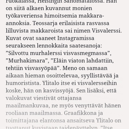
ruokalassa, Helsingin Sanomatalossa. Hän
on siitä alkaen kuvannut monien
työkaveriensa himoitsemia makkara-
annoksia. Teossarja erilaisista rasvassa
lilluvista makkaroista sai nimen Visvalerssi.
Kuvat ovat saaneet Instagramissa
seurakseen lennokkaita saatesanoja:
”Silvottu murhalerssi visvasmegmassa”,
”Murhakimara”, ”Eläin viaton lahdattiin,
tehtiin visvasyöpää”. Meno on samaan
aikaan hieman osoittelevaa, syyllistävää ja
humoristista. Ylitalo itse ei visvalersseihin
koske, hän on kasvissyöjä. Sen lisäksi, että
valokuvat viestivät ottajansa
maailmankuvaa, ne myös venyttävät hänen
rooliaan maailmassa. Graafikkona ja
toimittajana elantonsa ansaitseva Ylitalo on
tuottanut kuvistaan taidenäyttelyn. ”Itse