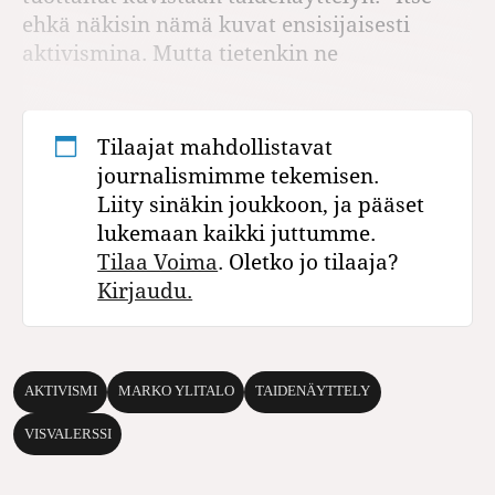
ehkä näkisin nämä kuvat ensisijaisesti
aktivismina. Mutta tietenkin ne
Tilaajat mahdollistavat
journalismimme tekemisen.
Liity sinäkin joukkoon, ja pääset
lukemaan kaikki juttumme.
Tilaa Voima
. Oletko jo tilaaja?
Kirjaudu.
AKTIVISMI
MARKO YLITALO
TAIDENÄYTTELY
VISVALERSSI