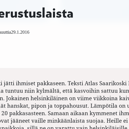
erustuslaista
uuttia
29.1.2016
i jätti ihmiset pakkaseen. Teksti Atlas Saarikoski
ma tuntuu niin kylmältä, että kasvoihin sattuu ku
. Jokainen helsinkiläinen on viime viikkoina kai
 hanskat, pipon ja toppahousut. Lämpötila on 
le 20 pakkasasteen. Samaan aikaan kymmenet ihm
vat jääneet vaille minkäänlaista suojaa. Heille ei
aikkoja, sillä ne on varattu vain helsinkiläisille.