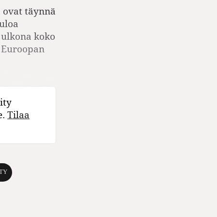
 ovat täynnä
tuloa
 ulkona koko
n Euroopan
ity
e.
Tilaa
TY