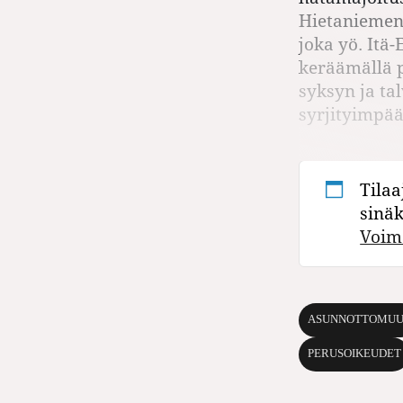
Hietaniemen
joka yö. Itä
keräämällä p
syksyn ja ta
syrjityimpä
Tilaa
sinä
Voim
ASUNNOTTOMUU
PERUSOIKEUDET