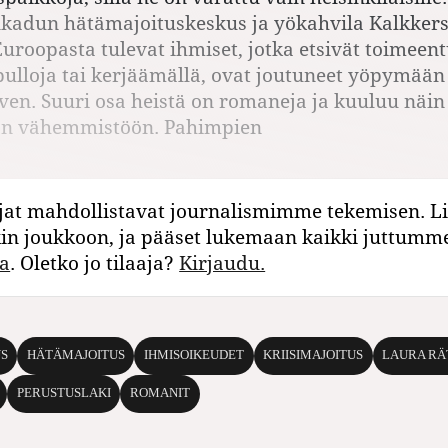
kadun hätämajoituskeskus ja yökahvila Kalkkers
-Euroopasta tulevat ihmiset, jotka etsivät toimeen
ulloja tai kerjäämällä, ovat joutuneet yöpymään
lven. Suuri osa heistä on romaneja ja kuuluu näi
än vähemmistöön. Pahimpien
jat mahdollistavat journalismimme tekemisen. Li
kin joukkoon, ja pääset lukemaan kaikki juttumm
a
. Oletko jo tilaaja?
Kirjaudu.
S
HÄTÄMAJOITUS
IHMISOIKEUDET
KRIISIMAJOITUS
LAURA RÄ
PERUSTUSLAKI
ROMANIT