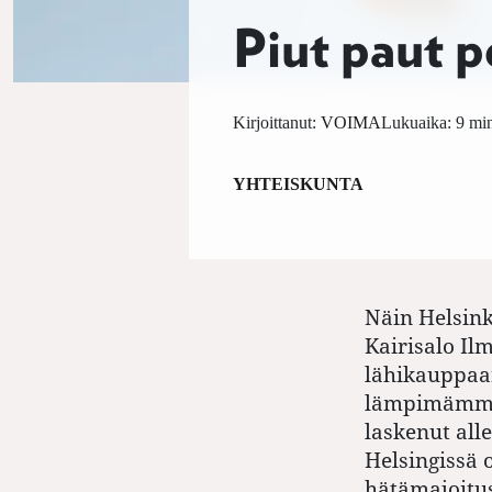
Piut paut p
Kirjoittanut:
VOIMA
Lukuaika: 9 min
YHTEISKUNTA
Näin Helsink
Kairisalo Il
lähikauppaan
lämpimämmät
laskenut al
Helsingissä o
hätämajoitusp