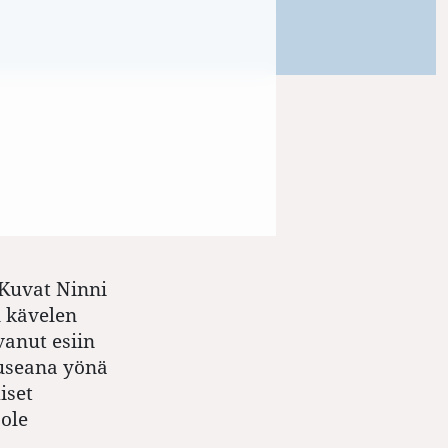
 Kuvat Ninni
n kävelen
vanut esiin
useana yönä
iset
 ole