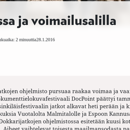
sa ja voimailusalilla
kuaika: 2 minuuttia
28.1.2016
atkojen ohjelmisto pursuaa raakaa voimaa ja vaar
Dokumenttielokuvafestivaali DocPoint päättyi ta
inkiläisfestivaalin jatkot alkavat heti perään ja k
kuksia Vuotalolta Malmitalolle ja Espoon Kannusa
Dokkarijatkojen ohjelmistossa esitetään kuusi ko
. Aiheet vaihtelevat toisesta maailmansodasta p