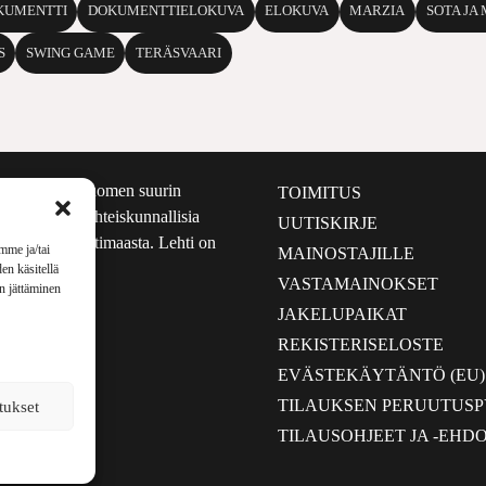
KUMENTTI
DOKUMENTTIELOKUVA
ELOKUVA
MARZIA
SOTA JA
S
SWING GAME
TERÄS­VAARI
määrältään Suomen suurin
TOIMITUS
e nostaa esiin yhteiskunnallisia
UUTISKIRJE
lmalta kuin kotimaasta. Lehti on
mme ja/tai
MAINOSTAJILLE
sta 1999.
en käsitellä
VASTAMAINOKSET
en jättäminen
JAKELUPAIKAT
REKISTERISELOSTE
EVÄSTEKÄYTÄNTÖ (EU)
TILAUKSEN PERUUTUS
tukset
TILAUSOHJEET JA -EHD