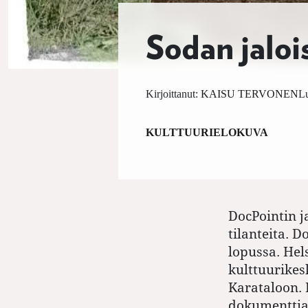
Sodan jalois
Kirjoittanut:
KAISU TERVONEN
Lu
KULTTUURI
ELOKUVA
DocPointin j
tilanteita. 
lopussa. Hels
kulttuurikes
Karataloon. 
dokumenttia