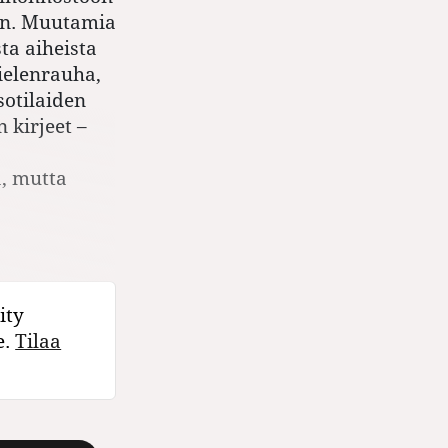
aan. Muutamia
ta aiheista
mielenrauha,
sotilaiden
 kirjeet –
a, mutta
ity
e.
Tilaa