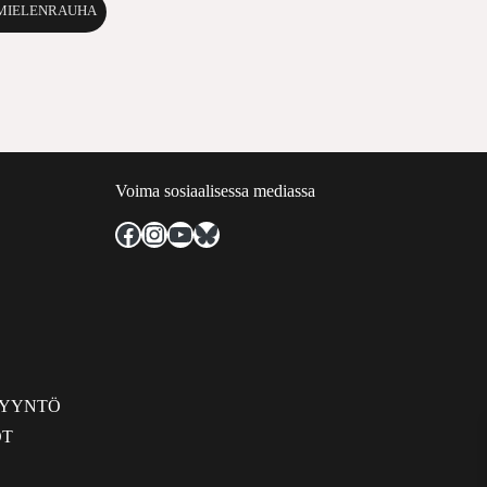
 MIELENRAUHA
Voima sosiaalisessa mediassa
Facebook
Instagram
YouTube
Bluesky
PYYNTÖ
OT