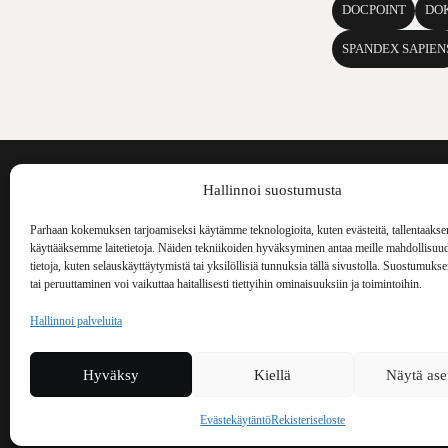
DOCPOINT
DO
SPANDEX SAPIEN
Voima on painos
Hallinnoi suostumusta
kulttuurilehti. S
aiheita niin maai
Parhaan kokemuksen tarjoamiseksi käytämme teknologioita, kuten evästeitä, tallentaakse
Voima Kustannus
ilmestynyt vuode
käyttääksemme laitetietoja. Näiden tekniikoiden hyväksyminen antaa meille mahdollisuud
Vellamonkatu 30 B 3 krs.
tietoja, kuten selauskäyttäytymistä tai yksilöllisiä tunnuksia tällä sivustolla. Suostumuks
tai peruuttaminen voi vaikuttaa haitallisesti tiettyihin ominaisuuksiin ja toimintoihin.
00550 Helsinki
voima(at)voima.fi
Hallinnoi palveluita
044 238 5109
Hyväksy
Kiellä
Näytä ase
Evästekäytäntö
Rekisteriseloste