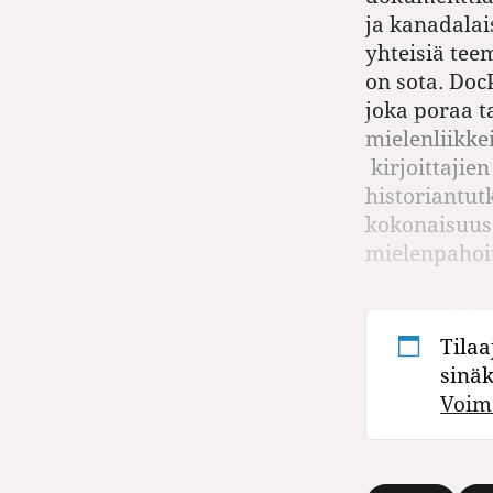
ja kanadalai
yhteisiä tee
on sota. Doc
joka poraa t
mielenliikke
kirjoittajien
historiantut
kokonaisuus 
mielenpahoi
Tilaa
sinä
Voim