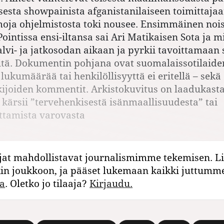
sesta showpainista afganistanilaiseen toimittaj
moja ohjelmistosta toki nousee. Ensimmäinen nois
Pointissa ensi-iltansa sai Ari Matikaisen Sota ja 
alvi- ja jatkosodan aikaan ja pyrkii tavoittamaan 
itä. Dokumentin pohjana ovat suomalaissotilaiden
 lukumäärää tai henkilöllisyyttä ei eritellä – sekä
kijoiden kommentit. Arkistokuvitus on laadukast
kärsii ”tervehenkisestä isänmaallisuudesta” tai
ttamista varovasta
jat mahdollistavat journalismimme tekemisen. Li
kin joukkoon, ja pääset lukemaan kaikki juttumm
a
. Oletko jo tilaaja?
Kirjaudu.