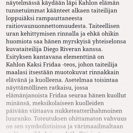
näytelmässä käydään läpi Kahlon elämän
tunnetuimmat käänteet alkaen taiteilijan
loppuiäksi rampauttaneesta
raitiovaunuonnettomuudesta. Taiteellisen
uran kehittymisen rinnalla ja ehkä ohikin
huomiota saa hänen myrskyisä yhteiselonsa
kuvataiteilija Diego Riveran kanssa.
Esityksen kantavana elementtinä on
Kahlon Kaksi Fridaa -­teos, johon taiteilija
maalasi itsestään muotokuvat rinnakkain
elävänä ja kuolleena. Asetelmaa toisintaa
näyttämöllinen ratkaisu, jossa
elämänjanoista Fridaa seuraa hänen kuollut
minänsä, meksikolaiseen kuolleiden
päivään viittaava nukketeatterihahmoinen
luuranko. Toteutuksen ohittamaton vahvuus
on sen symbolistisissa ja värimaailmaltaan