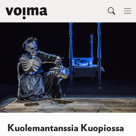
Päävalikko
Siirry sisältöön
Kuolemantanssia Kuopiossa