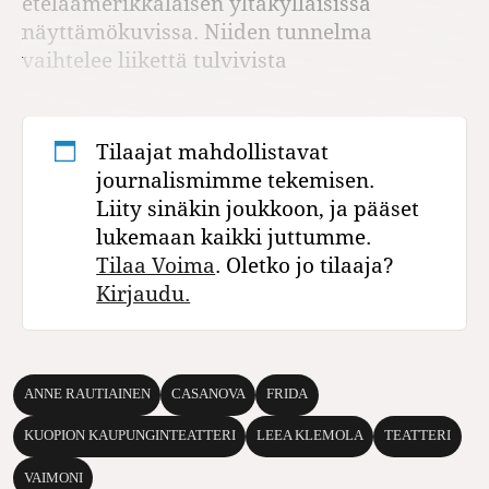
eteläamerikkalaisen yltäkylläisissä
näyttämökuvissa. Niiden tunnelma
vaihtelee liikettä tulvivista
Tilaajat mahdollistavat
journalismimme tekemisen.
Liity sinäkin joukkoon, ja pääset
lukemaan kaikki juttumme.
Tilaa Voima
. Oletko jo tilaaja?
Kirjaudu.
ANNE RAUTIAINEN
CASANOVA
FRIDA
KUOPION KAUPUNGINTEATTERI
LEEA KLEMOLA
TEATTERI
VAIMONI