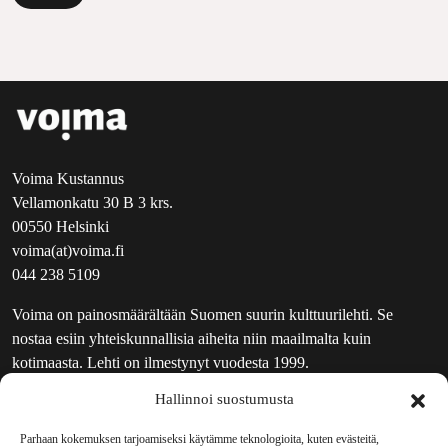
Voima Kustannus
Vellamonkatu 30 B 3 krs.
00550 Helsinki
voima(at)voima.fi
044 238 5109
Voima on painosmäärältään Suomen suurin kulttuurilehti. Se
nostaa esiin yhteiskunnallisia aiheita niin maailmalta kuin
kotimaasta. Lehti on ilmestynyt vuodesta 1999.
Hallinnoi suostumusta
TOIMITUS
UUTISKIRJE
Parhaan kokemuksen tarjoamiseksi käytämme teknologioita, kuten evästeitä,