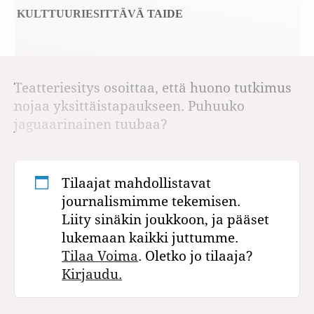
KULTTUURI
ESITTÄVÄ TAIDE
Teatteriesitys osoittaa, että huono tutkimus
nojaa yksittäistapaukseen. Puhuuko
jaguaarinainen tuubaa?
Tilaajat mahdollistavat
journalismimme tekemisen.
Liity sinäkin joukkoon, ja pääset
lukemaan kaikki juttumme.
Tilaa Voima
. Oletko jo tilaaja?
Kirjaudu.