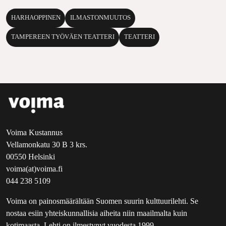
HARHAOPPINEN
ILMASTONMUUTOS
TAMPEREEN TYÖVÄEN TEATTERI
TEATTERI
Voima Kustannus
Vellamonkatu 30 B 3 krs.
00550 Helsinki
voima(at)voima.fi
044 238 5109
Voima on painosmäärältään Suomen suurin kulttuurilehti. Se
nostaa esiin yhteiskunnallisia aiheita niin maailmalta kuin
kotimaasta. Lehti on ilmestynyt vuodesta 1999.