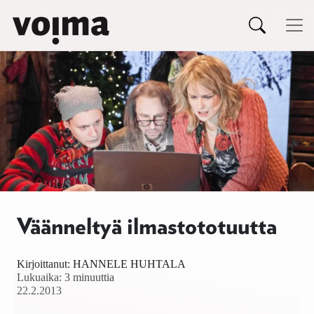
Päävalikko
Siirry sisältöön
Väänneltyä ilmastototuutta
Kirjoittanut:
HANNELE HUHTALA
Lukuaika: 3 minuuttia
22.2.2013