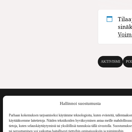
Tilaa
sinä
Voim
AKTIVISMI
POL
Voima on painos
Hallinnoi suostumusta
kulttuurilehti. S
aiheita niin maai
Parhaan kokemuksen tarjoamiseksi käytämme teknologioita, kuten evästeitä, tallentaakse
Voima Kustannus
ilmestynyt vuode
käyttääksemme laitetietoja. Näiden tekniikoiden hyväksyminen antaa meille mahdollisuud
Vellamonkatu 30 B 3 krs.
tietoja, kuten selauskäyttäytymistä tai yksilöllisiä tunnuksia tällä sivustolla. Suostumuks
00550 Helsinki
tai peruuttaminen voi vaikuttaa haitallisesti tiettyihin ominaisuuksiin ja toimintoihin.