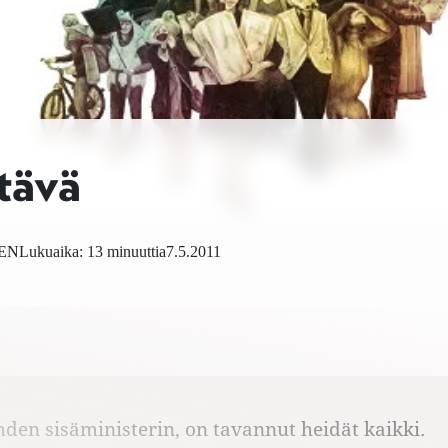
htävä
EN
Lukuaika: 13 minuuttia
7.5.2011
den sisäministerin, on tavannut heidät kaikki.