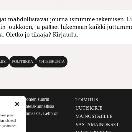
jat mahdollistavat journalismimme tekemisen. Li
kin joukkoon, ja pääset lukemaan kaikki juttumm
a
. Oletko jo tilaaja?
Kirjaudu.
IISI
POLITIIKKA
YHTEISKUNTA
määrältään Suomen suurin
TOIMITUS
e nostaa esiin yhteiskunnallisia
UUTISKIRJE
lmalta kuin kotimaasta. Lehti on
mme ja/tai
MAINOSTAJILLE
sta 1999.
en käsitellä
VASTAMAINOKSET
en jättäminen