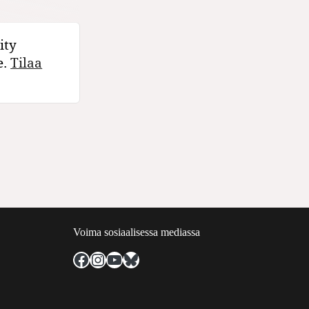
ity
e.
Tilaa
Voima sosiaalisessa mediassa
Facebook
Instagram
YouTube
Bluesky