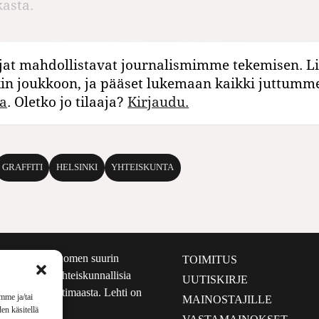
asta.
jat mahdollistavat journalismimme tekemisen. Li
kin joukkoon, ja pääset lukemaan kaikki juttumm
a
. Oletko jo tilaaja?
Kirjaudu.
GRAFFITI
HELSINKI
YHTEISKUNTA
määrältään Suomen suurin
TOIMITUS
e nostaa esiin yhteiskunnallisia
UUTISKIRJE
lmalta kuin kotimaasta. Lehti on
mme ja/tai
MAINOSTAJILLE
sta 1999.
en käsitellä