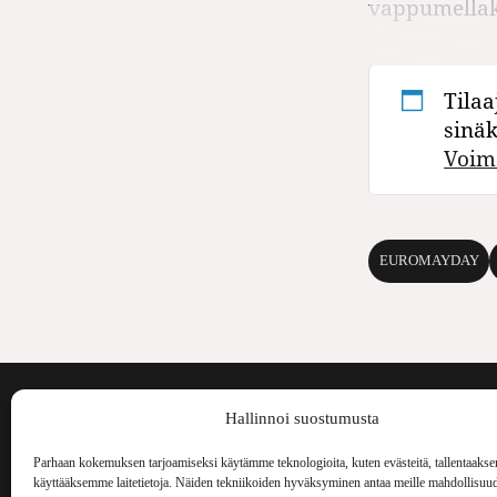
vappumellak
Tilaa
sinä
Voim
EUROMAYDAY
Voima on painos
Hallinnoi suostumusta
kulttuurilehti. S
aiheita niin maai
Parhaan kokemuksen tarjoamiseksi käytämme teknologioita, kuten evästeitä, tallentaakse
Voima Kustannus
ilmestynyt vuode
käyttääksemme laitetietoja. Näiden tekniikoiden hyväksyminen antaa meille mahdollisuud