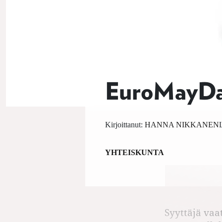
EuroMayDay
Kirjoittanut:
HANNA NIKKANEN
YHTEISKUNTA
Syyttäjä vaa