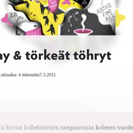
 & törkeät töhryt
Lukuaika: 4 minuuttia
7.5.2011
tii kovaa kollektiivista rangaistusta kolmen vuod