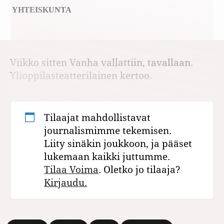
YHTEISKUNTA
Viikko sitten Vanha vallattiin, tavallaan.
Ylioppilasteatterilainen kertoo.
Tilaajat mahdollistavat
journalismimme tekemisen.
Liity sinäkin joukkoon, ja pääset
lukemaan kaikki juttumme.
Tilaa Voima
. Oletko jo tilaaja?
Kirjaudu.