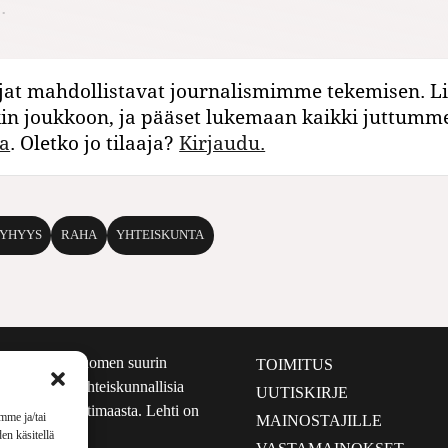
.
jat mahdollistavat journalismimme tekemisen. Li
kin joukkoon, ja pääset lukemaan kaikki juttumm
a
. Oletko jo tilaaja?
Kirjaudu.
YHYYS
RAHA
YHTEISKUNTA
määrältään Suomen suurin
TOIMITUS
e nostaa esiin yhteiskunnallisia
UUTISKIRJE
lmalta kuin kotimaasta. Lehti on
mme ja/tai
MAINOSTAJILLE
sta 1999.
en käsitellä