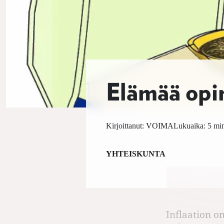
Elämää opi
Kirjoittanut:
VOIMA
Lukuaika: 5 min
YHTEISKUNTA
Inflaation o