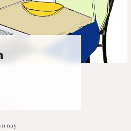
n
ään näy