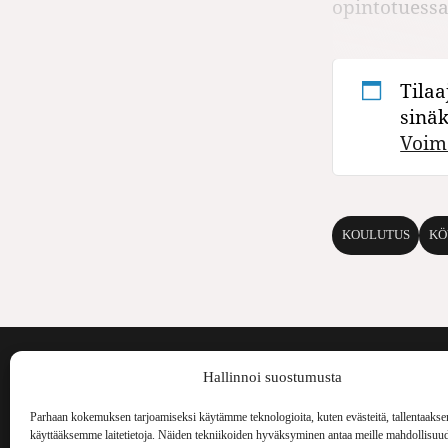
opintotuessa
Tilaa
sinä
Voim
KOULUTUS
KÖ
Voima on painos
Hallinnoi suostumusta
kulttuurilehti. S
aiheita niin maai
Parhaan kokemuksen tarjoamiseksi käytämme teknologioita, kuten evästeitä, tallentaakse
Voima Kustannus
ilmestynyt vuode
käyttääksemme laitetietoja. Näiden tekniikoiden hyväksyminen antaa meille mahdollisuud