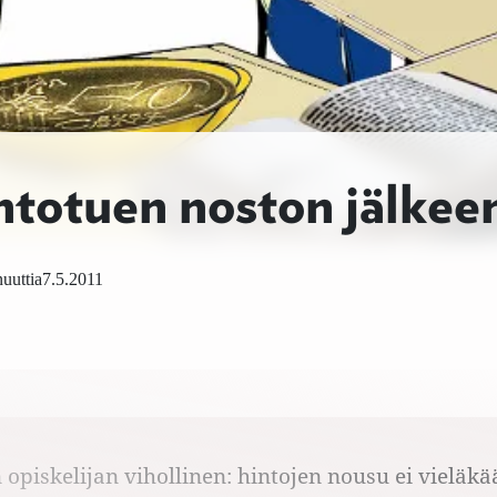
ntotuen noston jälkee
uuttia
7.5.2011
n opiskelijan vihollinen: hintojen nousu ei vieläk