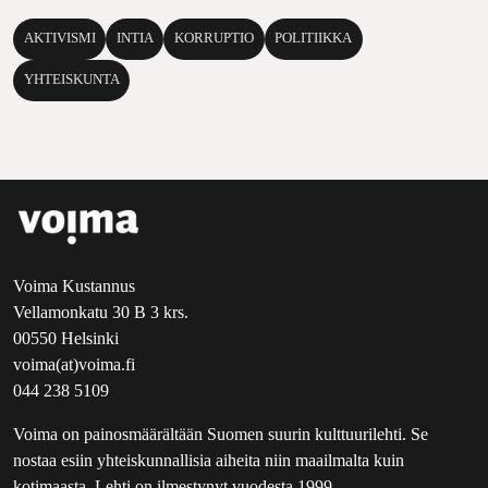
AKTIVISMI
INTIA
KORRUPTIO
POLITIIKKA
YHTEISKUNTA
Voima Kustannus
Vellamonkatu 30 B 3 krs.
00550 Helsinki
voima(at)voima.fi
044 238 5109
Voima on painosmäärältään Suomen suurin kulttuurilehti. Se
nostaa esiin yhteiskunnallisia aiheita niin maailmalta kuin
kotimaasta. Lehti on ilmestynyt vuodesta 1999.