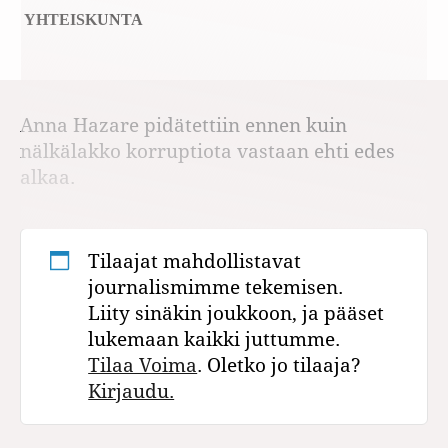
YHTEISKUNTA
Anna Hazare pidätettiin ennen kuin
nälkälakko korruptiota vastaan ehti edes
alkaa.
Tilaajat mahdollistavat
journalismimme tekemisen.
Liity sinäkin joukkoon, ja pääset
lukemaan kaikki juttumme.
Tilaa Voima
. Oletko jo tilaaja?
Kirjaudu.