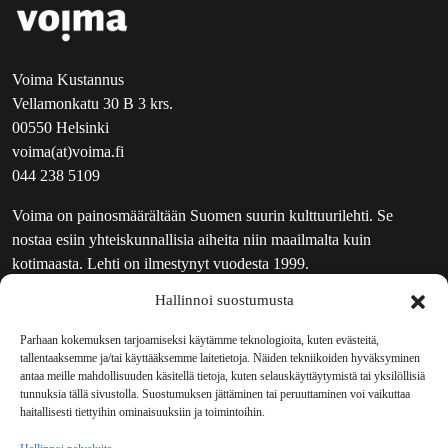
Voima Kustannus
Vellamonkatu 30 B 3 krs.
00550 Helsinki
voima(at)voima.fi
044 238 5109
Voima on painosmäärältään Suomen suurin kulttuurilehti. Se
nostaa esiin yhteiskunnallisia aiheita niin maailmalta kuin
kotimaasta. Lehti on ilmestynyt vuodesta 1999.
Hallinnoi suostumusta
TOIMITUS
UUTISKIRJE
Parhaan kokemuksen tarjoamiseksi käytämme teknologioita, kuten evästeitä,
tallentaaksemme ja/tai käyttääksemme laitetietoja. Näiden tekniikoiden hyväksyminen
MAINOSTAJILLE
antaa meille mahdollisuuden käsitellä tietoja, kuten selauskäyttäytymistä tai yksilöllisiä
VASTAMAINOKSET
tunnuksia tällä sivustolla. Suostumuksen jättäminen tai peruuttaminen voi vaikuttaa
haitallisesti tiettyihin ominaisuuksiin ja toimintoihin.
JAKELUPAIKAT
REKISTERISELOSTE