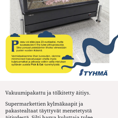
Vakuumipakattu ja tölkitetty äitiys.
Supermarkettien kylmäkaapit ja
pakastealtaat täyttyvät menetetystä
äitiydestä. Silti harva kuluttaja tulee