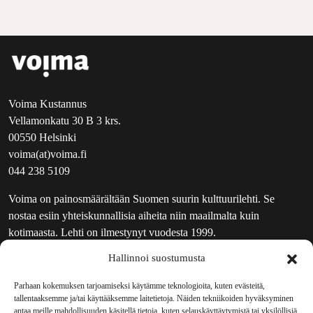
Voima Kustannus
Vellamonkatu 30 B 3 krs.
00550 Helsinki
voima(at)voima.fi
044 238 5109
Voima on painosmäärältään Suomen suurin kulttuurilehti. Se
nostaa esiin yhteiskunnallisia aiheita niin maailmalta kuin
kotimaasta. Lehti on ilmestynyt vuodesta 1999.
Hallinnoi suostumusta
TOIMITUS
UUTISKIRJE
Parhaan kokemuksen tarjoamiseksi käytämme teknologioita, kuten evästeitä,
tallentaaksemme ja/tai käyttääksemme laitetietoja. Näiden tekniikoiden hyväksyminen
MAINOSTAJILLE
antaa meille mahdollisuuden käsitellä tietoja, kuten selauskäyttäytymistä tai yksilöllisiä