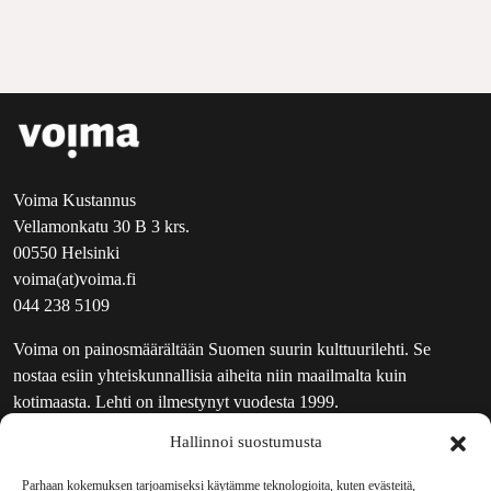
Voima Kustannus
Vellamonkatu 30 B 3 krs.
00550 Helsinki
voima(at)voima.fi
044 238 5109
Voima on painosmäärältään Suomen suurin kulttuurilehti. Se
nostaa esiin yhteiskunnallisia aiheita niin maailmalta kuin
kotimaasta. Lehti on ilmestynyt vuodesta 1999.
Hallinnoi suostumusta
TOIMITUS
UUTISKIRJE
Parhaan kokemuksen tarjoamiseksi käytämme teknologioita, kuten evästeitä,