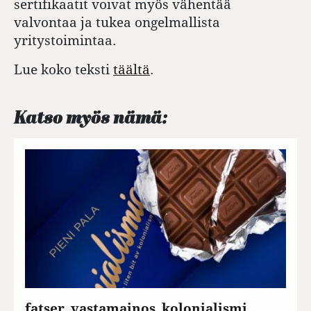
sertifikaatit voivat myös vähentää
valvontaa ja tukea ongelmallista
yritystoimintaa.
Lue koko teksti
täältä
.
Katso myös nämä:
fatser_vastamainos_kolonialismi