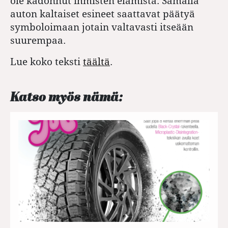
ole kadonnut ihmisten elämistä. Samalla
auton kaltaiset esineet saattavat päätyä
symboloimaan jotain valtavasti itseään
suurempaa.
Lue koko teksti
täältä
.
Katso myös nämä: