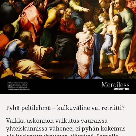
Pyhä peltilehmä – kulkuväline vai retriitti?
Vaikka uskonnon vaikutus vauraissa
yhteiskunnissa vähenee, ei pyhän kokemus