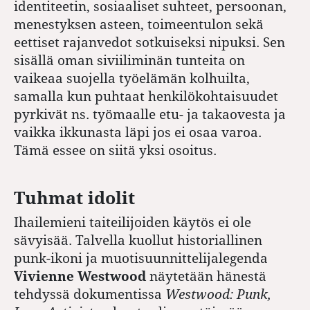
identiteetin, sosiaaliset suhteet, persoonan,
menestyksen asteen, toimeentulon sekä
eettiset rajanvedot sotkuiseksi nipuksi. Sen
sisällä oman siviiliminän tunteita on
vaikeaa suojella työelämän kolhuilta,
samalla kun puhtaat henkilökohtaisuudet
pyrkivät ns. työmaalle etu- ja takaovesta ja
vaikka ikkunasta läpi jos ei osaa varoa.
Tämä essee on siitä yksi osoitus.
Tuhmat idolit
Ihailemieni taiteilijoiden käytös ei ole
sävyisää. Talvella kuollut historiallinen
punk-ikoni ja muotisuunnittelijalegenda
Vivienne Westwood
näytetään hänestä
tehdyssä dokumentissa
Westwood: Punk,