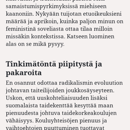
samaistumispyrkimyksissä miehiseen
kaanoniin. Nykyään tuijotan etuoikeuksieni
määrää ja aprikoin, kuinka paljon minun on
feministinä soveliasta ottaa tilaa milloin
missäkin kontekstissa. Katseen luominen
alas on se mikä pysyy.
Tinkimätöntä piipitystä ja
pakaroita
En osannut odottaa radikalismin evoluution
johtavan taiteilijoiden joukkosäyseyteen.
Uskon, että uuskohteliaisuuden lisäksi
suomalaista taidekenttää kesyttää maan
pienuudesta johtuva taidekorkeakoulujen
vähäisyys. Kouluyhteisöjen pienuus ja
vaihtoehtojen puuttuminen tuottavat