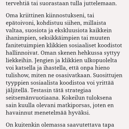
tervehtiä tai suorastaan tulla juttelemaan.
Oma kriittinen kiinnostukseni, tai
epätoivoni, kohdistuu siihen, millaista
valtaa, suosiota ja ekskluusiota kaikkein
ihanimpien, seksikkäimpien tai muuten
fanitetuimpien klikkien sosiaaliset koodistot
hallinnoivat. Oman skenen hehkussa syttyy
liekkeihin. Jengien ja klikkien ulkopuolelta
voi katsella ja ihastella, että onpa hieno
tulishow, miten ne osasivatkaan. Suosittujen
tyyppien sosiaalista koodistoa voi yrittää
jäljitellä. Testasin tätä strategiaa
seitsemänvuotiaana. Kokeilun tuloksena
sain kuulla olevani matkiporsas, joten en
havainnut menetelmää hyväksi.
On kuitenkin olemassa saavutettava tapa