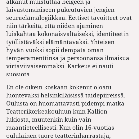
alkanut muistuttaa beigeen ja
laivastonsiniseen pukeutuvien jengien
seuraelämälogiikkaa. Eettiset tavoitteet ovat
niin tärkeitä, että niiden ajaminen
luiskahtaa kokonaisvaltaiseksi, identiteetin
työllistäväksi elämäntavaksi. Yhteisen
hyvän vuoksi sopii dempata oman
temperamenttinsa ja persoonansa ilmaisua
virtaviivaisemmaksi. Karkeus ei nauti
suosiota.
En ole oikein koskaan kokenut oloani
luontevaksi helsinkiläisissä taidepiireissä.
Oulusta on huomattavasti pidempi matka
Teatterikorkeakouluun kuin Kallion
lukiosta, muutenkin kuin vain
maantieteellisesti. Kun olin 16-vuotias
oululainen tuore teatterinharrastaja,