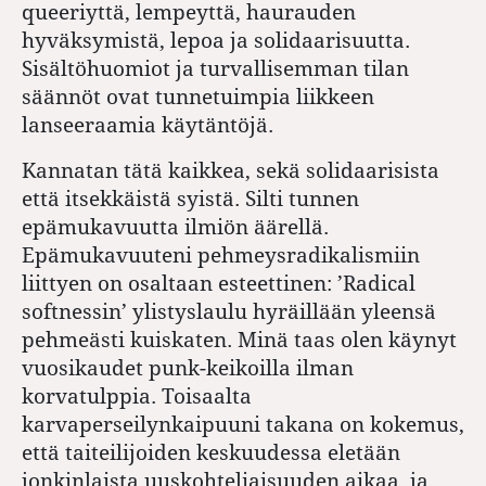
queeriyttä, lempeyttä, haurauden
hyväksymistä, lepoa ja solidaarisuutta.
Sisältöhuomiot ja turvallisemman tilan
säännöt ovat tunnetuimpia liikkeen
lanseeraamia käytäntöjä.
Kannatan tätä kaikkea, sekä solidaarisista
että itsekkäistä syistä. Silti tunnen
epämukavuutta ilmiön äärellä.
Epämukavuuteni pehmeysradikalismiin
liittyen on osaltaan esteettinen: ’Radical
softnessin’ ylistyslaulu hyräillään yleensä
pehmeästi kuiskaten. Minä taas olen käynyt
vuosikaudet punk-keikoilla ilman
korvatulppia. Toisaalta
karvaperseilynkaipuuni takana on kokemus,
että taiteilijoiden keskuudessa eletään
jonkinlaista uuskohteliaisuuden aikaa, ja