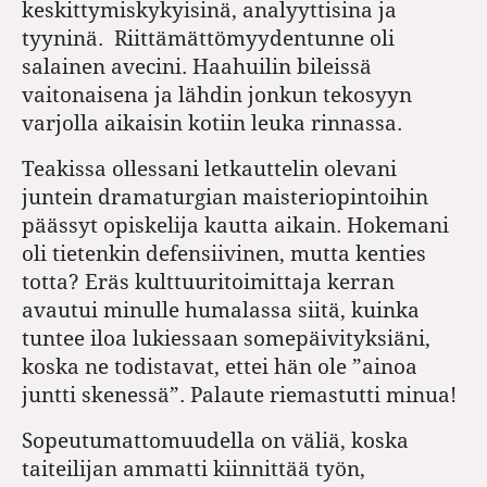
keskittymiskykyisinä, analyyttisina ja
tyyninä.
Riittämättömyydentunne oli
salainen avecini. Haahuilin bileissä
vaitonaisena ja lähdin jonkun tekosyyn
varjolla aikaisin kotiin leuka rinnassa.
Teakissa ollessani letkauttelin olevani
juntein dramaturgian maisteriopintoihin
päässyt opiskelija kautta aikain. Hokemani
oli tietenkin defensiivinen, mutta kenties
totta? Eräs kulttuuritoimittaja kerran
avautui minulle humalassa siitä, kuinka
tuntee iloa lukiessaan somepäivityksiäni,
koska ne todistavat, ettei hän ole ”ainoa
juntti skenessä”. Palaute riemastutti minua!
Sopeutumattomuudella on väliä, koska
taiteilijan ammatti kiinnittää työn,