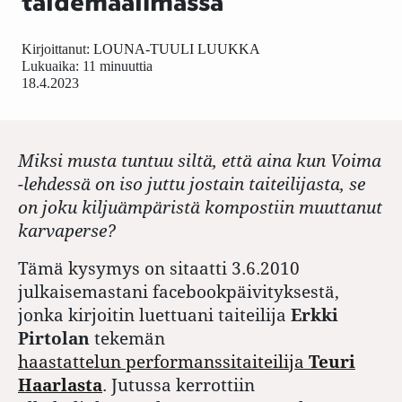
taidemaailmassa
Kirjoittanut:
LOUNA-TUULI LUUKKA
Lukuaika: 11 minuuttia
18.4.2023
Miksi musta tuntuu siltä, että aina kun Voima
-lehdessä on iso juttu jostain taiteilijasta, se
on joku kiljuämpäristä kompostiin muuttanut
karvaperse?
Tämä kysymys on sitaatti 3.6.2010
julkaisemastani facebookpäivityksestä,
jonka kirjoitin luettuani taiteilija
Erkki
Pirtolan
tekemän
haastattelun performanssitaiteilija
Teuri
Haarlasta
. Jutussa kerrottiin