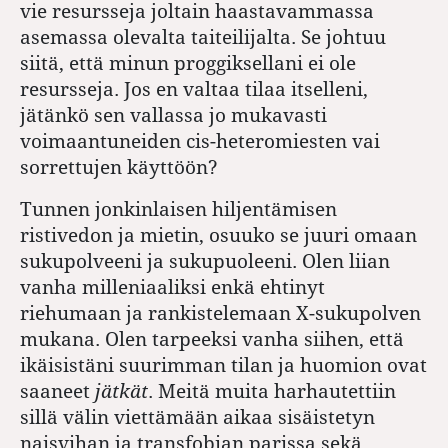
vie resursseja joltain haastavammassa
asemassa olevalta taiteilijalta. Se johtuu
siitä, että minun proggiksellani ei ole
resursseja. Jos en valtaa tilaa itselleni,
jätänkö sen vallassa jo mukavasti
voimaantuneiden cis-heteromiesten vai
sorrettujen käyttöön?
Tunnen jonkinlaisen hiljentämisen
ristivedon ja mietin, osuuko se juuri omaan
sukupolveeni ja sukupuoleeni. Olen liian
vanha milleniaaliksi enkä ehtinyt
riehumaan ja rankistelemaan X-sukupolven
mukana. Olen tarpeeksi vanha siihen, että
ikäisistäni suurimman tilan ja huomion ovat
saaneet
jätkät
. Meitä muita harhautettiin
sillä välin viettämään aikaa sisäistetyn
naisvihan ja transfobian parissa sekä