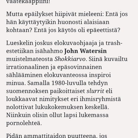
vaatekaappiini!
Mutta epäilykset hiipivät mieleeni: Entä jos
hän käyttäytyikin huonosti alaisiaan
kohtaan? Entä jos käytös oli epäeettistä?
Lueskelin joskus elokuvaohjaaja ja trash-
estetiikan isähahmo
John Watersin
muistelmateosta
Shokkiarvo
. Siinä kuvailtu
irrationaalinen ja epäsovinnainen
sählääminen elokuvanteossa inspiroi
minua. Samalla 1980-luvulla tehdyn
suomennoksen paikoittaiset
slurrit
eli
loukkaavat nimitykset eri ihmisryhmistä
nolottivat lukukokemuksen keskellä.
Niinkuin olisin ollut lapsi lukemassa
pornolehteä.
Pidän ammattitaidon puutteena, jos