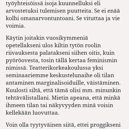
työyhteisöissä isoja kuunnelluksi eli
arvostetuksi tulemisen puutteita. Se ei enää
kolhi omanarvontuntoani. Se vituttaa ja vie
voimia.
Käytin joitakin vuosikymmeniä
opetellakseni ulos kiltin tytön roolin
riivauksesta palatakseni siihen oitis, kuin
pyöröovesta, tosin tällä kertaa feminismin
nimissä. Teatterikorkeakoulussa yksi
seminaariemme keskustelunaihe oli tilan
antaminen marginalisoiduille, väistäminen.
Kuulosti siltä, että tämä olisi mm. minunkin
tehtävälistallani. Mietin apeana, että minkä
ihmeen tilan tai näkyvyyden minä voisin
kellekään luovuttaa.
Voin olla tyytyväinen siitä, ettei proggikseni