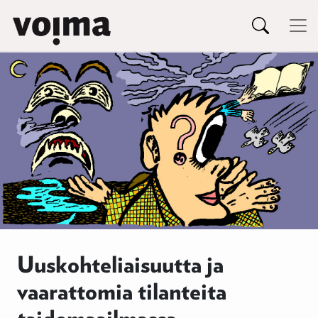
Päävalikko
Siirry sisältöön
Uuskohteliaisuutta ja
vaarattomia tilanteita