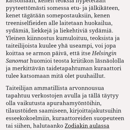
katsomaan, kenen teoksia hypetetään
pyyteettömästi somessa etu- ja jälkikäteen,
kenet tägätään somepostauksiin, kenen
treeniselfieiden alle laitetaan huokailua,
sydämiä, liekkejä ja liekehtiviä sydämiä.
Yleinen kiinnostus kumuloituu, teoksista ja
taiteilijoista kuulee yhä useampi, voi jopa
koittaa se armon päivä, että itse
Helsingin
Sanomat
huomioi teosta kriitikon läsnäololla
ja merkittävän taidetapahtuman kuraattori
tulee katsomaan mitä olet puuhaillut.
Taiteilijan ammatillista arvonnousua
tapahtuu verkostojen avulla ja tällä täytyy
olla vaikutusta apurahamyöntöihin,
tilaustöiden saamiseen, kirjoittajakutsuihin
esseekokoelmiin, kuraattoreiden suopeuteen
tai siihen, halutaanko
Zodiakin aulassa