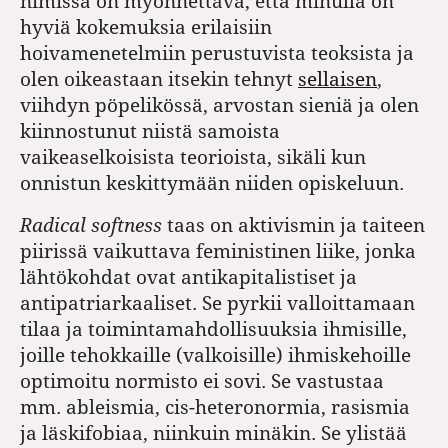
nimissä on myönnettävä, että minulla on
hyviä kokemuksia erilaisiin
hoivamenetelmiin perustuvista teoksista ja
olen oikeastaan itsekin tehnyt
sellaisen
,
viihdyn pöpelikössä, arvostan sieniä ja olen
kiinnostunut niistä samoista
vaikeaselkoisista teorioista, sikäli kun
onnistun keskittymään niiden opiskeluun.
Radical softness
taas on aktivismin ja taiteen
piirissä vaikuttava feministinen liike, jonka
lähtökohdat ovat antikapitalistiset ja
antipatriarkaaliset. Se pyrkii valloittamaan
tilaa ja toimintamahdollisuuksia ihmisille,
joille tehokkaille (valkoisille) ihmiskehoille
optimoitu normisto ei sovi. Se vastustaa
mm. ableismia, cis-heteronormia, rasismia
ja läskifobiaa, niinkuin minäkin. Se ylistää