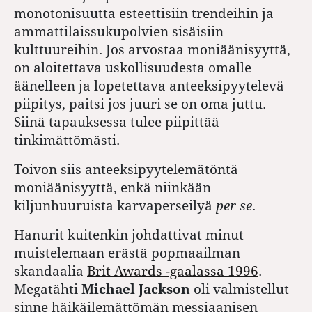
monotonisuutta esteettisiin trendeihin ja
ammattilaissukupolvien sisäisiin
kulttuureihin. Jos arvostaa moniäänisyyttä,
on aloitettava uskollisuudesta omalle
äänelleen ja lopetettava anteeksipyytelevä
piipitys, paitsi jos juuri se on oma juttu.
Siinä tapauksessa tulee piipittää
tinkimättömästi.
Toivon siis anteeksipyytelemätöntä
moniäänisyyttä, enkä niinkään
kiljunhuuruista karvaperseilyä
per se
.
Hanurit kuitenkin johdattivat minut
muistelemaan erästä popmaailman
skandaalia
Brit Awards -gaalassa 1996
.
Megatähti
Michael Jackson
oli valmistellut
sinne häikäilemättömän messiaanisen