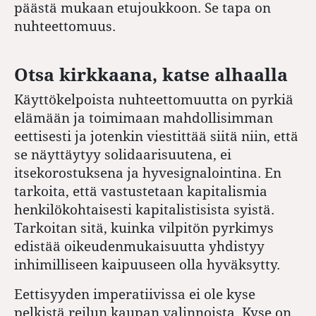
päästä mukaan etujoukkoon. Se tapa on
nuhteettomuus.
Otsa kirkkaana, katse alhaalla
Käyttökelpoista nuhteettomuutta on pyrkiä
elämään ja toimimaan mahdollisimman
eettisesti ja jotenkin viestittää siitä niin, että
se näyttäytyy solidaarisuutena, ei
itsekorostuksena ja hyvesignalointina. En
tarkoita, että vastustetaan kapitalismia
henkilökohtaisesti kapitalistisista syistä.
Tarkoitan sitä, kuinka vilpitön pyrkimys
edistää oikeudenmukaisuutta yhdistyy
inhimilliseen kaipuuseen olla hyväksytty.
Eettisyyden imperatiivissa ei ole kyse
pelkistä reilun kaupan valinnoista. Kyse on