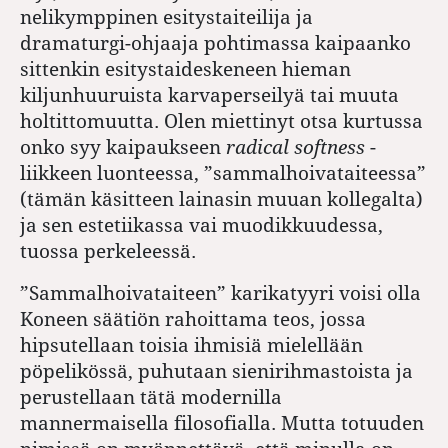
nelikymppinen esitystaiteilija ja
dramaturgi-ohjaaja pohtimassa kaipaanko
sittenkin esitystaideskeneen hieman
kiljunhuuruista karvaperseilyä tai muuta
holtittomuutta. Olen miettinyt otsa kurtussa
onko syy kaipaukseen
radical softness
-
liikkeen luonteessa, ”sammalhoivataiteessa”
(tämän käsitteen lainasin muuan kollegalta)
ja sen estetiikassa vai muodikkuudessa,
tuossa perkeleessä.
”Sammalhoivataiteen” karikatyyri voisi olla
Koneen säätiön rahoittama teos, jossa
hipsutellaan toisia ihmisiä mielellään
pöpelikössä, puhutaan sienirihmastoista ja
perustellaan tätä modernilla
mannermaisella filosofialla. Mutta totuuden