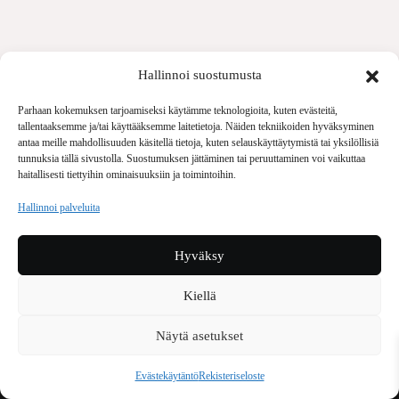
Hallinnoi suostumusta
Parhaan kokemuksen tarjoamiseksi käytämme teknologioita, kuten evästeitä,
tallentaaksemme ja/tai käyttääksemme laitetietoja. Näiden tekniikoiden hyväksyminen
antaa meille mahdollisuuden käsitellä tietoja, kuten selauskäyttäytymistä tai yksilöllisiä
tunnuksia tällä sivustolla. Suostumuksen jättäminen tai peruuttaminen voi vaikuttaa
haitallisesti tiettyihin ominaisuuksiin ja toimintoihin.
Voima Kustannus
Vellamonkatu 30 B 3 krs.
Hallinnoi palveluita
00550 Helsinki
voima(at)voima.fi
Hyväksy
044 238 5109
Kiellä
Voima on painosmäärältään Suomen suurin kulttuurilehti. Se
nostaa esiin yhteiskunnallisia aiheita niin maailmalta kuin
Näytä asetukset
kotimaasta. Lehti on ilmestynyt vuodesta 1999.
Evästekäytäntö
Rekisteriseloste
TOIMITUS