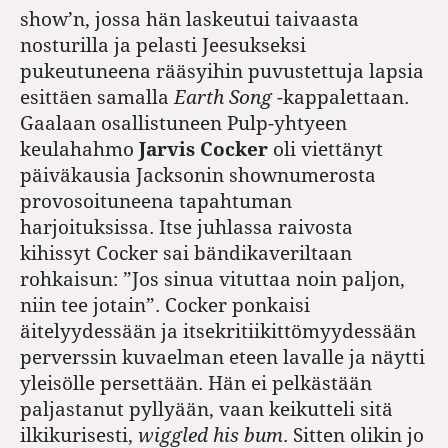
show’n, jossa hän laskeutui taivaasta
nosturilla ja pelasti Jeesukseksi
pukeutuneena rääsyihin puvustettuja lapsia
esittäen samalla
Earth Song
-kappalettaan.
Gaalaan osallistuneen Pulp-yhtyeen
keulahahmo
Jarvis Cocker
oli viettänyt
päiväkausia Jacksonin shownumerosta
provosoituneena tapahtuman
harjoituksissa. Itse juhlassa raivosta
kihissyt Cocker sai bändikaveriltaan
rohkaisun: ”Jos sinua vituttaa noin paljon,
niin tee jotain”. Cocker ponkaisi
äitelyydessään ja itsekritiikittömyydessään
perverssin kuvaelman eteen lavalle ja näytti
yleisölle persettään. Hän ei pelkästään
paljastanut pyllyään, vaan keikutteli sitä
ilkikurisesti,
wiggled his bum
. Sitten olikin jo