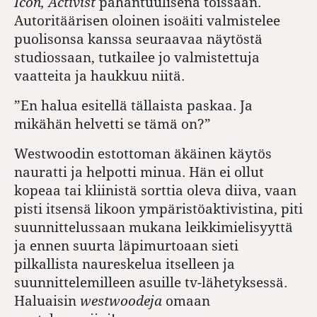
Icon, Activist
pahantuulisena töissään.
Autoritäärisen oloinen isoäiti valmistelee
puolisonsa kanssa seuraavaa näytöstä
studiossaan, tutkailee jo valmistettuja
vaatteita ja haukkuu niitä.
”En halua esitellä tällaista paskaa. Ja
mikähän helvetti se tämä on?”
Westwoodin estottoman äkäinen käytös
nauratti ja helpotti minua. Hän ei ollut
kopeaa tai kliinistä sorttia oleva diiva, vaan
pisti itsensä likoon ympäristöaktivistina, piti
suunnittelussaan mukana leikkimielisyyttä
ja ennen suurta läpimurtoaan sieti
pilkallista naureskelua itselleen ja
suunnittelemilleen asuille tv-lähetyksessä.
Haluaisin
westwoodeja
omaan