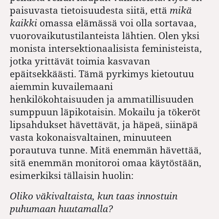
paisuvasta tietoisuudesta siitä, että
mikä
kaikki
omassa elämässä voi olla sortavaa,
vuorovaikutustilanteista lähtien. Olen yksi
monista intersektionaalisista feministeista,
jotka yrittävät toimia kasvavan
epäitsekkäästi. Tämä pyrkimys kietoutuu
aiemmin kuvailemaani
henkilökohtaisuuden ja ammatillisuuden
sumppuun läpikotaisin. Mokailu ja tökeröt
lipsahdukset hävettävät, ja häpeä, siinäpä
vasta kokonaisvaltainen, minuuteen
porautuva tunne. Mitä enemmän hävettää,
sitä enemmän monitoroi omaa käytöstään,
esimerkiksi tällaisin huolin:
Oliko väkivaltaista, kun taas innostuin
puhumaan huutamalla?