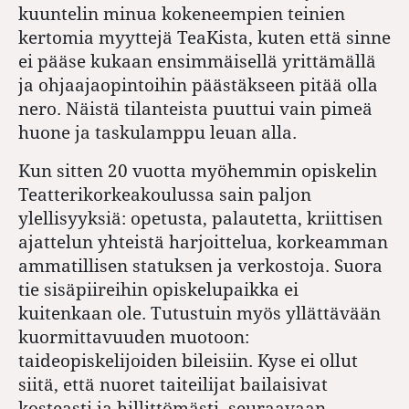
kuuntelin minua kokeneempien teinien
kertomia myyttejä TeaKista, kuten että sinne
ei pääse kukaan ensimmäisellä yrittämällä
ja ohjaajaopintoihin päästäkseen pitää olla
nero. Näistä tilanteista puuttui vain pimeä
huone ja taskulamppu leuan alla.
Kun sitten 20 vuotta myöhemmin opiskelin
Teatterikorkeakoulussa sain paljon
ylellisyyksiä: opetusta, palautetta, kriittisen
ajattelun yhteistä harjoittelua, korkeamman
ammatillisen statuksen ja verkostoja. Suora
tie sisäpiireihin opiskelupaikka ei
kuitenkaan ole. Tutustuin myös yllättävään
kuormittavuuden muotoon:
taideopiskelijoiden bileisiin. Kyse ei ollut
siitä, että nuoret taiteilijat bailaisivat
kosteasti ja hillittömästi, seuraavaan