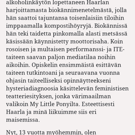
alkoholinkäytön lopettaneen Haarlan
harjoittamasta biokännimenetelmästä, jolla
hän saattoi tajuntansa toisenlaisiin tiloihin
imppaamalla kompostihöyryjä. Biokännissä
hän teki taidetta pinkomalla alasti metsässä
käsissään käynnistetty moottorisaha. Koin
rosoisen ja multaisen performanssi- ja ITE-
taiteen saavan paljon mediatilaa noihin
aikoihin. Opiskelin ensimmäistä esittävän
taiteen tutkintoani ja seuraavana vuonna
ohjasin taiteelliseksi opinnäytteekseni
hysteriadiagnoosia käsittelevän feministisen
teatteriesityksen, jonka värimaailman
valikoin My Little Ponyilta. Esteettisesti
Haarla ja minä liikuimme siis eri
maisemissa.
Nyt, 13 vuotta myöhemmin, olen