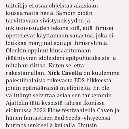
taiteilija ei osaa ohjeistaa alaisiaan
kiusaamatta heitä. Samoin pidän
tarvittavana sivistyneisyyden ja
inklusiivisuuden tekona sitä, että ihmiset
opettelevat käyttämään sanastoa, joka ei
loukkaa marginalisoituja ihmisryhmiä.
Olenkin oppinut kiusaantumaan
ikääntyvien idoleideni epäpuhtauksista ja
niitähän riittää. Kuten se, että
rakastamallani
Nick Cavella
on kuulemma
palestiinalaisia tukevasta BDS-liikkeestä
jotain epämääräisiä mielipiteitä. En ole
välittänyt selvittää asiaa sen tarkemmin.
Ajattelin tätä kyseistä tahraa ikonissa
elokuussa 2022 Flow-festivaaleilla Caven ja
hänen fantastisen Bad Seeds -yhtyeensä
hurmoshenkisellä keikalla. Huusin