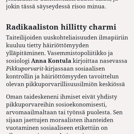
jokin tässä säyseydessä risoo minua.
Radikaaliston hillitty charmi
Taiteilijoiden uuskohteliaisuuden ilmapiiriin
kuuluu tietty häiriöttömyyden
ylläpitäminen. Vasemmistopoliitikko ja
sosiologi
Anna Kontula
kirjoittaa nasevassa
Pikkuporvarit
-kirjassaan sosiaalisen
kontrollin ja häiriöttömyyden tavoittelun
olevan pikkuporvarillisuusilmiön keskiössä
Oman taideskeneni ihmiset eivät yhdisty
pikkuporvareihin sosioekonomisesti,
arvomaailmaltaan tai työnsä puolesta. Sen
sijaan jaettujen moraalisten ihanteiden
vuotaminen sosiaaliseen etikettiin on