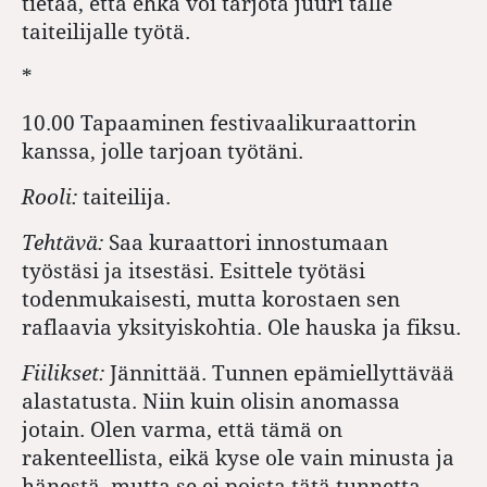
tietää, että ehkä voi tarjota juuri tälle
taiteilijalle työtä.
*
10.00 Tapaaminen festivaalikuraattorin
kanssa, jolle tarjoan työtäni.
Rooli:
taiteilija.
Tehtävä:
Saa kuraattori innostumaan
työstäsi ja itsestäsi. Esittele työtäsi
todenmukaisesti, mutta korostaen sen
raflaavia yksityiskohtia. Ole hauska ja fiksu.
Fiilikset:
Jännittää. Tunnen epämiellyttävää
alastatusta. Niin kuin olisin anomassa
jotain. Olen varma, että tämä on
rakenteellista, eikä kyse ole vain minusta ja
hänestä, mutta se ei poista tätä tunnetta.