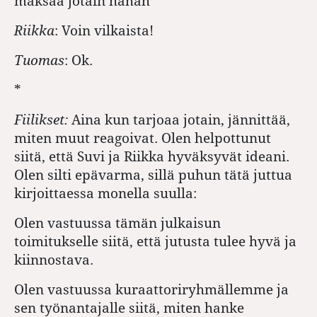
maksaa jotain hahah
Riikka
: Voin vilkaista!
Tuomas
: Ok.
*
Fiilikset:
Aina kun tarjoaa jotain, jännittää,
miten muut reagoivat. Olen helpottunut
siitä, että Suvi ja Riikka hyväksyvät ideani.
Olen silti epävarma, sillä puhun tätä juttua
kirjoittaessa monella suulla:
Olen vastuussa tämän julkaisun
toimitukselle siitä, että jutusta tulee hyvä ja
kiinnostava.
Olen vastuussa kuraattoriryhmällemme ja
sen työnantajalle siitä, miten hanke