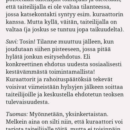
että taiteilijalla ei ole valtaa tilanteessa,
jossa katsekontakti syntyy esim. kuraattorin
kanssa. Mutta kyllä, väitän, taiteilijalla on
valtaa (ja joskus se tuntuu jopa taikuudelta).
Suvi:
Tosin! Tilanne muuttuu jälleen, kun
joudutaan siihen pisteeseen, jossa pitää
hylätä jonkun esitysehdotus. Eli
konkreettinen ehdotus uudesta sosiaalisesti
kestävämmästä toimintamallista!
Kuraattorit ja rahoituspäätöksiä tekevät
voisivat viimeistään hylsyjen jälkeen soittaa
taiteilijoille ja keskustella ehdotetun teoksen
tulevaisuudesta.
Tuomas:
Myönnetään, yksinkertaistan.
Melkein aina on silti niin, että kuraattori voi
tarjota taiteilijalle töitä, mutta ei toisinpäin,