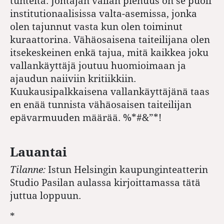
tunteita. Johtajan vallan pienuus on se puoli
institutionaalisissa valta-asemissa, jonka
olen tajunnut vasta kun olen toiminut
kuraattorina. Vähäosaisena taiteilijana olen
itsekeskeinen enkä tajua, mitä kaikkea joku
vallankäyttäjä joutuu huomioimaan ja
ajaudun naiiviin kritiikkiin.
Kuukausipalkkaisena vallankäyttäjänä taas
en enää tunnista vähäosaisen taiteilijan
epävarmuuden määrää. %*#&”*!
Lauantai
Tilanne:
Istun Helsingin kaupunginteatterin
Studio Pasilan aulassa kirjoittamassa tätä
juttua loppuun.
*