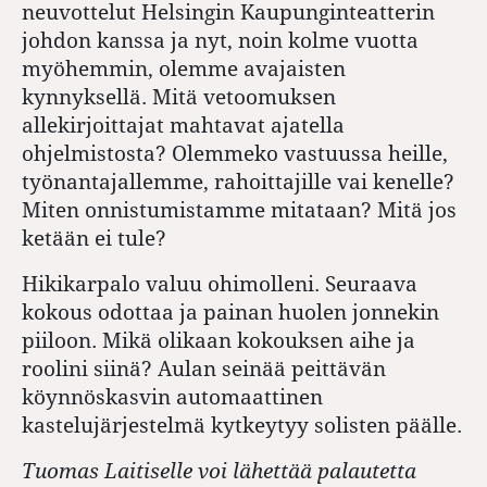
neuvottelut Helsingin Kaupunginteatterin
johdon kanssa ja nyt, noin kolme vuotta
myöhemmin, olemme avajaisten
kynnyksellä. Mitä vetoomuksen
allekirjoittajat mahtavat ajatella
ohjelmistosta? Olemmeko vastuussa heille,
työnantajallemme, rahoittajille vai kenelle?
Miten onnistumistamme mitataan? Mitä jos
ketään ei tule?
Hikikarpalo valuu ohimolleni. Seuraava
kokous odottaa ja painan huolen jonnekin
piiloon. Mikä olikaan kokouksen aihe ja
roolini siinä? Aulan seinää peittävän
köynnöskasvin automaattinen
kastelujärjestelmä kytkeytyy solisten päälle.
Tuomas Laitiselle voi lähettää palautetta