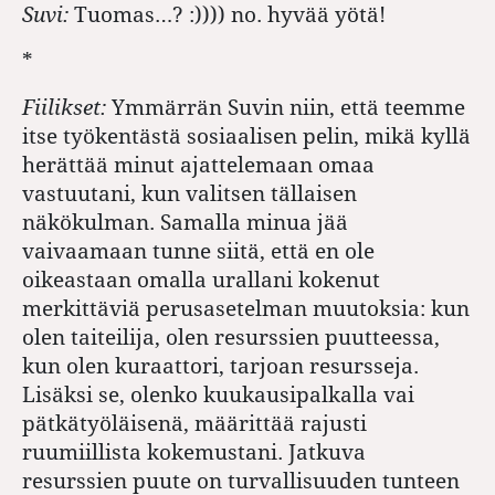
Suvi:
Tuomas…? :)))) no. hyvää yötä!
*
Fiilikset:
Ymmärrän Suvin niin, että teemme
itse työkentästä sosiaalisen pelin, mikä kyllä
herättää minut ajattelemaan omaa
vastuutani, kun valitsen tällaisen
näkökulman. Samalla minua jää
vaivaamaan tunne siitä, että en ole
oikeastaan omalla urallani kokenut
merkittäviä perusasetelman muutoksia: kun
olen taiteilija, olen resurssien puutteessa,
kun olen kuraattori, tarjoan resursseja.
Lisäksi se, olenko kuukausipalkalla vai
pätkätyöläisenä, määrittää rajusti
ruumiillista kokemustani. Jatkuva
resurssien puute on turvallisuuden tunteen