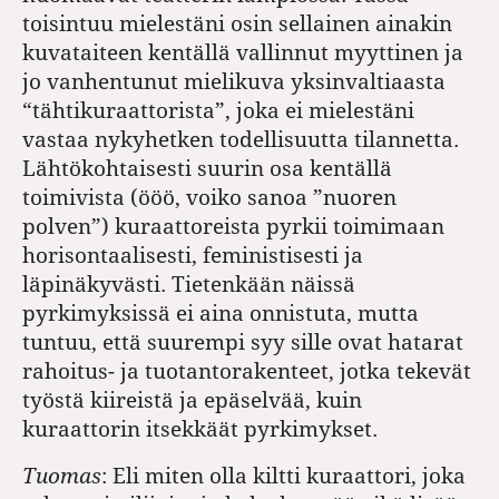
toisintuu mielestäni osin sellainen ainakin
kuvataiteen kentällä vallinnut myyttinen ja
jo vanhentunut mielikuva yksinvaltiaasta
“tähtikuraattorista”, joka ei mielestäni
vastaa nykyhetken todellisuutta tilannetta.
Lähtökohtaisesti suurin osa kentällä
toimivista (ööö, voiko sanoa ”nuoren
polven”) kuraattoreista pyrkii toimimaan
horisontaalisesti, feministisesti ja
läpinäkyvästi. Tietenkään näissä
pyrkimyksissä ei aina onnistuta, mutta
tuntuu, että suurempi syy sille ovat hatarat
rahoitus- ja tuotantorakenteet, jotka tekevät
työstä kiireistä ja epäselvää, kuin
kuraattorin itsekkäät pyrkimykset.
Tuomas
:
Eli miten olla kiltti kuraattori, joka