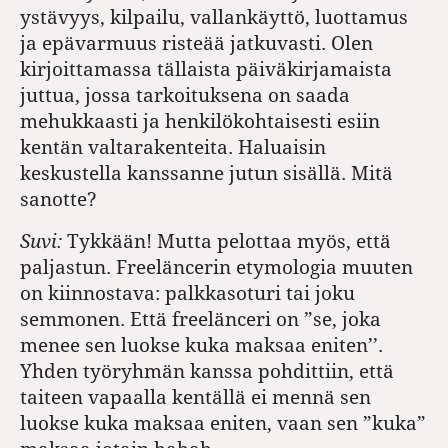
ystävyys, kilpailu, vallankäyttö, luottamus
ja epävarmuus risteää jatkuvasti. Olen
kirjoittamassa tällaista päiväkirjamaista
juttua, jossa tarkoituksena on saada
mehukkaasti ja henkilökohtaisesti esiin
kentän valtarakenteita. Haluaisin
keskustella kanssanne jutun sisällä. Mitä
sanotte?
Suvi:
Tykkään! Mutta pelottaa myös, että
paljastun. Freeläncerin etymologia muuten
on kiinnostava: palkkasoturi tai joku
semmonen. Että freelänceri on ”se, joka
menee sen luokse kuka maksaa eniten’’.
Yhden työryhmän kanssa pohdittiin, että
taiteen vapaalla kentällä ei mennä sen
luokse kuka maksaa eniten, vaan sen ”kuka”