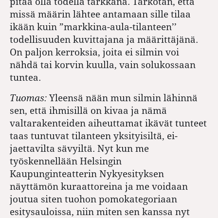
pitää olla todella tarkkana. Tarkotan, että
missä määrin lähtee antamaan sille tilaa
ikään kuin ”markkina-aula-tilanteen’’
todellisuuden kuvittajana ja määrittäjänä.
On paljon kerroksia, joita ei silmin voi
nähdä tai korvin kuulla, vain solukossaan
tuntea.
Tuomas:
Yleensä nään mun silmin lähinnä
sen, että ihmisillä on kivaa ja nämä
valtarakenteiden aiheuttamat ikävät tunteet
taas tuntuvat tilanteen yksityisiltä, ei-
jaettavilta sävyiltä. Nyt kun me
työskennellään Helsingin
Kaupunginteatterin Nykyesityksen
näyttämön kuraattoreina ja me voidaan
joutua siten tuohon pomokategoriaan
esitysauloissa, niin miten sen kanssa nyt