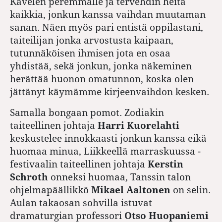
Kävelen peremmälle ja tervehdin heitä
kaikkia, jonkun kanssa vaihdan muutaman
sanan. Näen myös pari entistä oppilastani,
taiteilijan jonka arvostusta kaipaan,
tutunnäköisen ihmisen jota en osaa
yhdistää, sekä jonkun, jonka näkeminen
herättää huonon omatunnon, koska olen
jättänyt käymämme kirjeenvaihdon kesken.
Samalla bongaan pomot. Zodiakin
taiteellinen johtaja
Harri Kuorelahti
keskustelee innokkaasti jonkun kanssa eikä
huomaa minua, Liikkeellä marraskuussa -
festivaalin taiteellinen johtaja
Kerstin
Schroth
onneksi huomaa, Tanssin talon
ohjelmapäällikkö
Mikael Aaltonen
on selin.
Aulan takaosan sohvilla istuvat
dramaturgian professori
Otso Huopaniemi