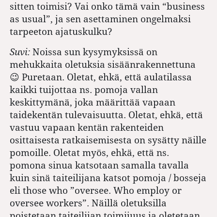
sitten toimisi? Vai onko tämä vain “business
as usual”, ja sen asettaminen ongelmaksi
tarpeeton ajatuskulku?
Suvi:
Noissa sun kysymyksissä on
mehukkaita oletuksia sisäänrakennettuna
😉 Puretaan. Oletat, ehkä, että aulatilassa
kaikki tuijottaa ns. pomoja vallan
keskittymänä, joka määrittää vapaan
taidekentän tulevaisuutta. Oletat, ehkä, että
vastuu vapaan kentän rakenteiden
osittaisesta ratkaisemisesta on sysätty näille
pomoille. Oletat myös, ehkä, että ns.
pomona sinua katsotaan samalla tavalla
kuin sinä taiteilijana katsot pomoja / bosseja
eli those who ”oversee. Who employ or
oversee workers”. Näillä oletuksilla
poistetaan taiteilijan toimijuus ja oletetaan,