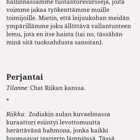
hallinnassamme tuotantoresursseja, joita
voimme jakaa työkenttämme muille
toimijoille. Mietin, että leijuukohan meidän
ympärillämme joku ällöttävä vallantunteen
lemu, jota en itse haista (tai no, tässähän
minä sitä tuoksahdusta sanoitan).
Perjantai
Tilanne:
Chat Riikan kanssa.
*
Riikka
:
Zodiakin aulan kuvaelmassa
kuraattori esiintyi levottomuutta
herättävänä hahmona, jonka kaikki
huomaavat teatterin lämpiössä. Tässä