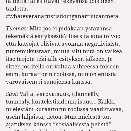
taidetta tai esittävät tekevänsä toisilleen
taidetta.
#whateveranartistisdoinganartistcanmeta
Tuomas:
Mitä jos ei pidäkään ystävänsä
tekemästä esityksestä? Itse sitä aina toivoo
että katsojat olisivat avoimia negatiivisista
tuntemuksistaan, mutta silti niitä on vaikea
itse tarjota tekijälle esityksen jälkeen. Ja
sitten jos itellä on valtaa suhteessa toiseen
esim. kuraattorin roolissa, niin on entistä
varovaisempi sanojensa kanssa.
Suvi:
Valta, varovaisuus, tilanneäly,
tunneäly, kontekstisidonnaisuus… Kaikki
mielestäni kuraattorin roolissa vaadittavaa,
usein hiljaista, tietoa. Mun mielestä ton
ajatuksen kanssa ”sosiaalisesta pelistä’’