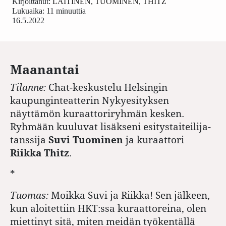
Kirjoittanut:
LAITINEN, TUOMINEN, THITZ
Lukuaika: 11 minuuttia
16.5.2022
Maanantai
Tilanne:
Chat-keskustelu Helsingin
kaupunginteatterin Nykyesityksen
näyttämön kuraattoriryhmän kesken.
Ryhmään kuuluvat lisäkseni esitystaiteilija-
tanssija
Suvi Tuominen
ja kuraattori
Riikka Thitz
.
*
Tuomas:
Moikka Suvi ja Riikka! Sen jälkeen,
kun aloitettiin HKT:ssa kuraattoreina, olen
miettinyt sitä, miten meidän työkentällä