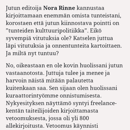
Jutun editoija
Nora Rinne
kannustaa
kirjoittamaan enemmän omista tunteistani,
korostaen että jutun kiinnostava pointti on
”tunteiden kulttuuripolitiikka”. Eikö
syvempiä vitutuksia ole? Katselen juttua
läpi vitutuksia ja onnentunteita kartoittaen.
Ja miltä nyt tuntuu?
No, oikeastaan en ole kovin huolissani jutun
vastaanotosta. Juttuja tulee ja menee ja
harvoin näistä mitään palautetta
kuitenkaan saa. Sen sijaan olen huolissani
kuraattorintyömme onnistumisesta.
Nykyesityksen näyttämö syntyi freelance-
kentän taiteilijoiden kirjoittamasta
vetoomuksesta, jossa oli yli 800
allekirjoitusta. Vetoomus käynnisti