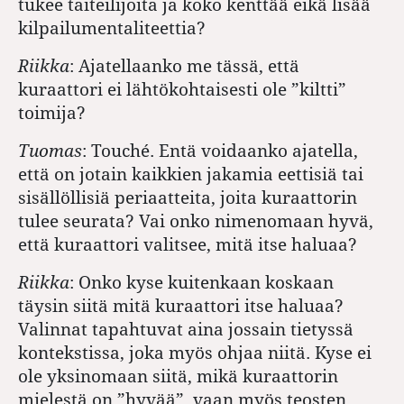
tukee taiteilijoita ja koko kenttää eikä lisää
kilpailumentaliteettia?
Riikka
: Ajatellaanko me tässä, että
kuraattori ei lähtökohtaisesti ole ”kiltti”
toimija?
Tuomas
: Touché. Entä voidaanko ajatella,
että on jotain kaikkien jakamia eettisiä tai
sisällöllisiä periaatteita, joita kuraattorin
tulee seurata? Vai onko nimenomaan hyvä,
että kuraattori valitsee, mitä itse haluaa?
Riikka
:
Onko kyse kuitenkaan koskaan
täysin siitä mitä kuraattori itse haluaa?
Valinnat tapahtuvat aina jossain tietyssä
kontekstissa, joka myös ohjaa niitä. Kyse ei
ole yksinomaan siitä, mikä kuraattorin
mielestä on ”hyvää”, vaan myös teosten