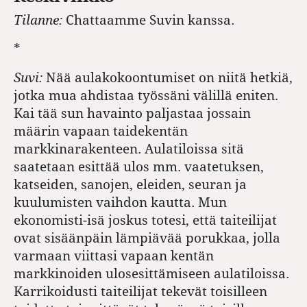
Tilanne:
Chattaamme Suvin kanssa.
*
Suvi:
Nää aulakokoontumiset on niitä hetkiä,
jotka mua ahdistaa työssäni välillä eniten.
Kai tää sun havainto paljastaa jossain
määrin vapaan taidekentän
markkinarakenteen. Aulatiloissa sitä
saatetaan esittää ulos mm. vaatetuksen,
katseiden, sanojen, eleiden, seuran ja
kuulumisten vaihdon kautta. Mun
ekonomisti-isä joskus totesi, että taiteilijat
ovat sisäänpäin lämpiävää porukkaa, jolla
varmaan viittasi vapaan kentän
markkinoiden ulosesittämiseen aulatiloissa.
Karrikoidusti taiteilijat tekevät toisilleen