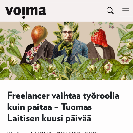
Päävalikko
Siirry sisältöön
Freelancer vaihtaa työroolia
kuin paitaa – Tuomas
Laitisen kuusi päivää