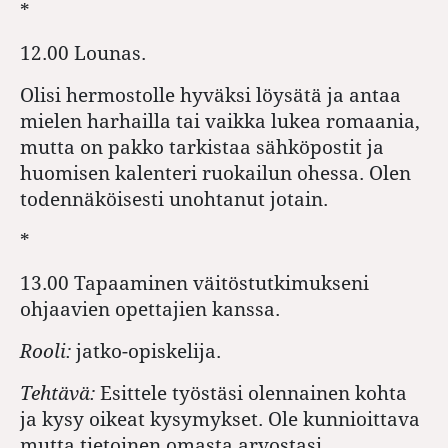
*
12.00 Lounas.
Olisi hermostolle hyväksi löysätä ja antaa
mielen harhailla tai vaikka lukea romaania,
mutta on pakko tarkistaa sähköpostit ja
huomisen kalenteri ruokailun ohessa. Olen
todennäköisesti unohtanut jotain.
*
13.00 Tapaaminen väitöstutkimukseni
ohjaavien opettajien kanssa.
Rooli:
jatko-opiskelija.
Tehtävä:
Esittele työstäsi olennainen kohta
ja kysy oikeat kysymykset. Ole kunnioittava
mutta tietoinen omasta arvostasi.