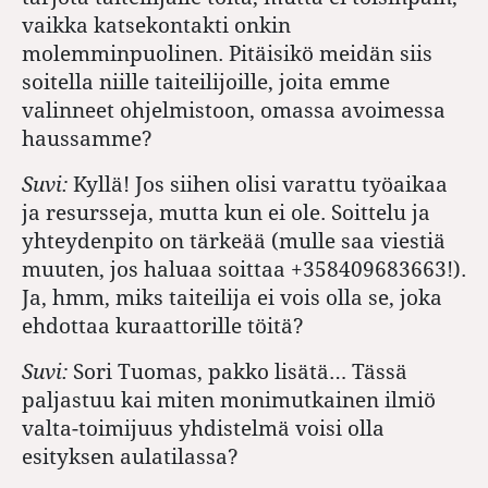
vaikka katsekontakti onkin
molemminpuolinen. Pitäisikö meidän siis
soitella niille taiteilijoille, joita emme
valinneet ohjelmistoon, omassa avoimessa
haussamme?
Suvi:
Kyllä! Jos siihen olisi varattu työaikaa
ja resursseja, mutta kun ei ole. Soittelu ja
yhteydenpito on tärkeää (mulle saa viestiä
muuten, jos haluaa soittaa +358409683663!).
Ja, hmm, miks taiteilija ei vois olla se, joka
ehdottaa kuraattorille töitä?
Suvi:
Sori Tuomas, pakko lisätä… Tässä
paljastuu kai miten monimutkainen ilmiö
valta-toimijuus yhdistelmä voisi olla
esityksen aulatilassa?