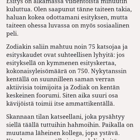
Esitys on alkamassa viidentoista minuutin
kuluttua. Olen saapunut tänne taiteen takia,
haluan kokea odottamani esityksen, mutta
taiteen ohessa luvassa on myös sosiaalinen
peli.
Zodiakin saliin mahtuu noin 75 katsojaa ja
esityskaudet ovat suhteellisen lyhyitä: jos
esityksellä on kymmenen esityskertaa,
kokonaisyleisömäärä on 750. Nykytanssin
kentällä on suunnilleen saman verran
aktiivisia toimijoita ja Zodiak on kentän
keskeinen foorumi. Siten aika suuri osa
kävijöistä toimii itse ammattikentällä.
Skannaan tilan katseellani, joka pysähtyy
siellä täällä tuttuihin hahmoihin. Paikalla on
muutama läheinen kollega, jopa ystävä.