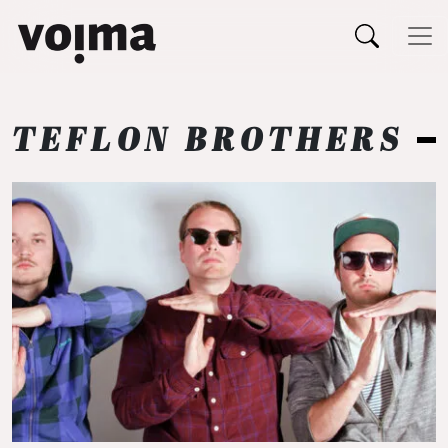
Päävalikko
Siirry sisältöön
TEFLON BROTHERS