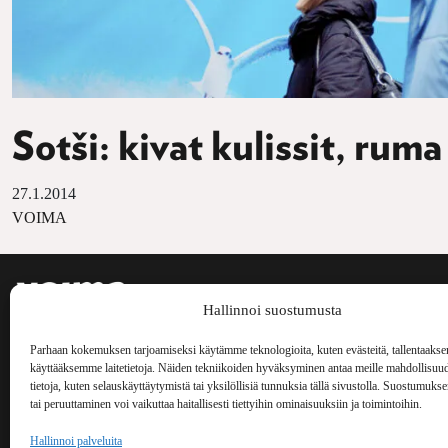
Sotši: kivat kulissit, ruma
27.1.2014
VOIMA
Voima on painos
Hallinnoi suostumusta
kulttuurilehti. S
aiheita niin maai
Voima Kustannus
Parhaan kokemuksen tarjoamiseksi käytämme teknologioita, kuten evästeitä, tallentaakse
ilmestynyt vuode
käyttääksemme laitetietoja. Näiden tekniikoiden hyväksyminen antaa meille mahdollisuud
Vellamonkatu 30 B 3 krs.
tietoja, kuten selauskäyttäytymistä tai yksilöllisiä tunnuksia tällä sivustolla. Suostumuks
00550 Helsinki
tai peruuttaminen voi vaikuttaa haitallisesti tiettyihin ominaisuuksiin ja toimintoihin.
voima(at)voima.fi
Hallinnoi palveluita
044 238 5109