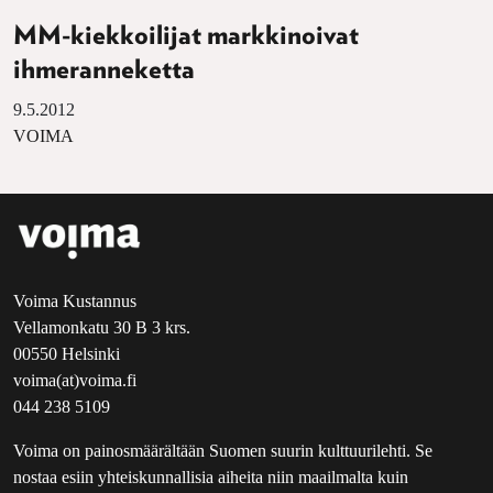
MM-kiekkoilijat markkinoivat
ihmeranneketta
9.5.2012
VOIMA
Voima Kustannus
Vellamonkatu 30 B 3 krs.
00550 Helsinki
voima(at)voima.fi
044 238 5109
Voima on painosmäärältään Suomen suurin kulttuurilehti. Se
nostaa esiin yhteiskunnallisia aiheita niin maailmalta kuin