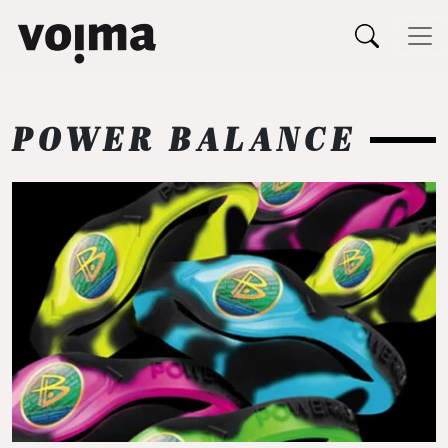
Päävalikko
Siirry sisältöön
POWER BALANCE