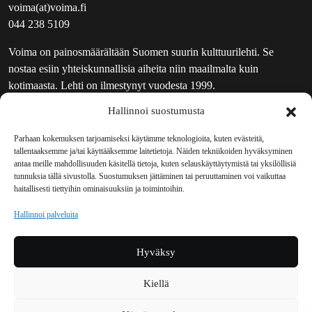
voima(at)voima.fi
044 238 5109
Voima on painosmäärältään Suomen suurin kulttuurilehti. Se
nostaa esiin yhteiskunnallisia aiheita niin maailmalta kuin
kotimaasta. Lehti on ilmestynyt vuodesta 1999.
Hallinnoi suostumusta
TOIMITUS
UUTISKIRJE
Parhaan kokemuksen tarjoamiseksi käytämme teknologioita, kuten evästeitä,
tallentaaksemme ja/tai käyttääksemme laitetietoja. Näiden tekniikoiden hyväksyminen
MAINOSTAJILLE
antaa meille mahdollisuuden käsitellä tietoja, kuten selauskäyttäytymistä tai yksilöllisiä
VASTAMAINOKSET
tunnuksia tällä sivustolla. Suostumuksen jättäminen tai peruuttaminen voi vaikuttaa
haitallisesti tiettyihin ominaisuuksiin ja toimintoihin.
JAKELUPAIKAT
REKISTERISELOSTE
Hallinnoi palveluita
EVÄSTEKÄYTÄNTÖ (EU)
TILAUKSEN PERUUTUSPYYNTÖ
Hyväksy
TILAUSOHJEET JA -EHDOT
Kiellä
Voima sosiaalisessa mediassa