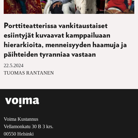
Porttiteatterissa vankitaustaiset
esiintyjät kuvaavat kamppailuaan
hierarkioita, menneisyyden haamuja ja
päihteiden tyranniaa vastaan
22.5.2024
TUOMAS RANTANEN
Voima Kustannus
Vellamonkatu 30 B 3 krs.
00550 Helsinki