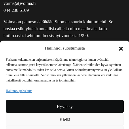
voima(at)voima.fi
044 238 5109
Voima on painosmäärältään Suomen suurin kulttuurilehti. Se
nostaa esiin yhteiskunnallisia aiheita niin maailmalta kuin
kotimaasta. Lehti on ilmestynyt vuodesta 1999.
TOIMITUS
Hallinnoi suostumusta
UUTISKIRJE
Parhaan kokemuksen tarjoamiseksi käytämme teknologioita, kuten evästeitä,
MAINOSTAJILLE
tallentaaksemme ja/tai käyttääksemme laitetietoja. Näiden tekniikoiden hyväksyminen
antaa meille mahdollisuuden käsitellä tietoja, kuten selauskäyttäytymistä tai yksilöllisiä
VASTAMAINOKSET
tunnuksia tällä sivustolla. Suostumuksen jättäminen tai peruuttaminen voi vaikuttaa
JAKELUPAIKAT
haitallisesti tiettyihin ominaisuuksiin ja toimintoihin.
REKISTERISELOSTE
Hallinnoi palveluita
EVÄSTEKÄYTÄNTÖ (EU)
TILAUKSEN PERUUTUSPYYNTÖ
Hyväksy
TILAUSOHJEET JA -EHDOT
Kiellä
Voima sosiaalisessa mediassa