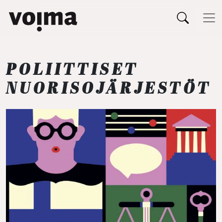
Päävalikko
Siirry sisältöön
POLIITTISET
NUORISOJÄRJESTÖT