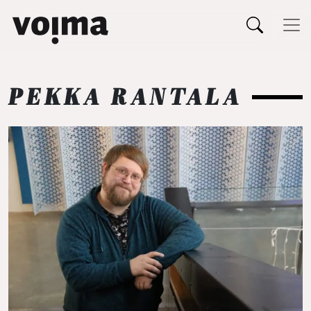
Päävalikko
Siirry sisältöön
PEKKA RANTALA