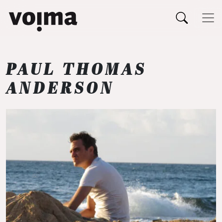
Päävalikko
Siirry sisältöön
PAUL THOMAS
ANDERSON