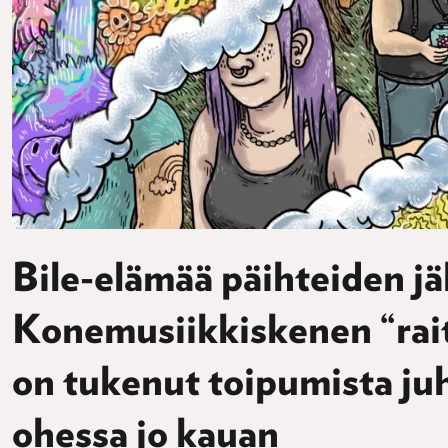
Bile-elämää päihteiden jä
Konemusiikkiskenen “rait
on tukenut toipumista ju
ohessa jo kauan