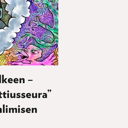
lkeen –
tiusseura”
hlimisen