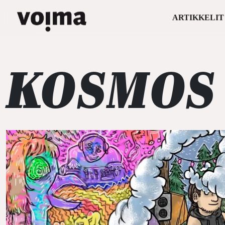
ARTIKKELIT
Päävalikko
Siirry sisältöön
KOSMOS 