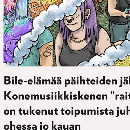
Bile-elämää päihteiden jä
Konemusiikkiskenen “rait
on tukenut toipumista ju
ohessa jo kauan