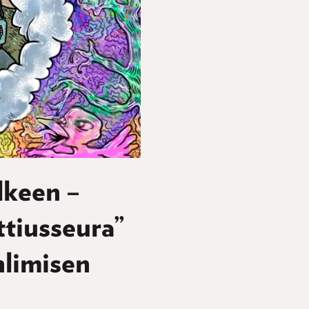
lkeen –
tiusseura”
hlimisen