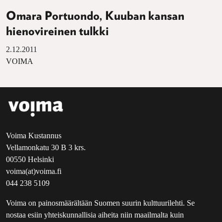
Omara Portuondo, Kuuban kansan
hienovireinen tulkki
2.12.2011
VOIMA
Voima Kustannus
Vellamonkatu 30 B 3 krs.
00550 Helsinki
voima(at)voima.fi
044 238 5109
Voima on painosmäärältään Suomen suurin kulttuurilehti. Se
nostaa esiin yhteiskunnallisia aiheita niin maailmalta kuin