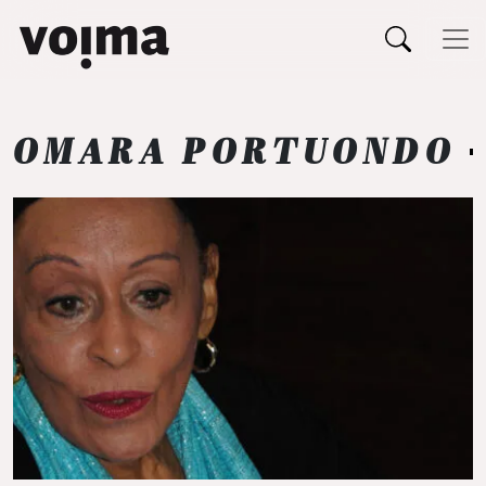
Päävalikko
Siirry sisältöön
OMARA PORTUONDO