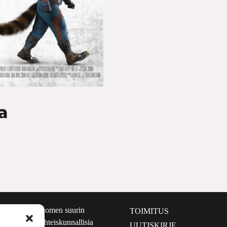
a
määrältään Suomen suurin
TOIMITUS
e nostaa esiin yhteiskunnallisia
UUTISKIRJE