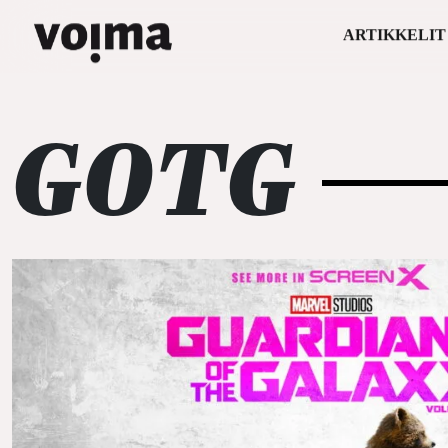
ARTIKKELIT
Päävalikko
Siirry sisältöön
GOTG