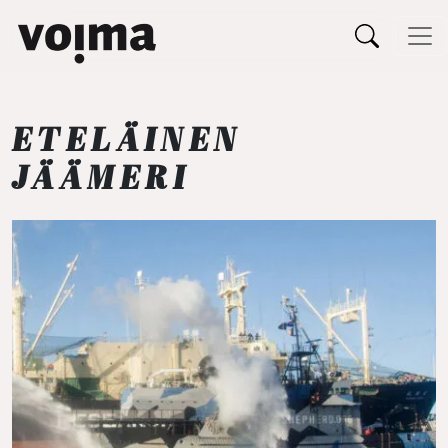
Päävalikko
Siirry sisältöön
ETELÄINEN
JÄÄMERI