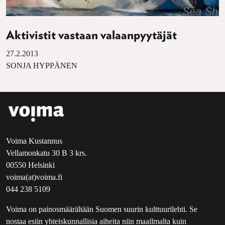
Aktivistit vastaan valaanpyytäjät
27.2.2013
SONJA HYPPÄNEN
Voima Kustannus
Vellamonkatu 30 B 3 krs.
00550 Helsinki
voima(at)voima.fi
044 238 5109
Voima on painosmäärältään Suomen suurin kulttuurilehti. Se
nostaa esiin yhteiskunnallisia aiheita niin maailmalta kuin