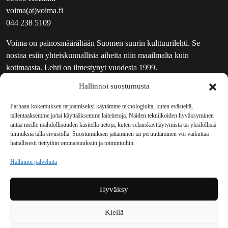
voima(at)voima.fi
044 238 5109
Voima on painosmäärältään Suomen suurin kulttuurilehti. Se
nostaa esiin yhteiskunnallisia aiheita niin maailmalta kuin
kotimaasta. Lehti on ilmestynyt vuodesta 1999.
Hallinnoi suostumusta
TOIMITUS
UUTISKIRJE
Parhaan kokemuksen tarjoamiseksi käytämme teknologioita, kuten evästeitä,
tallentaaksemme ja/tai käyttääksemme laitetietoja. Näiden tekniikoiden hyväksyminen
MAINOSTAJILLE
antaa meille mahdollisuuden käsitellä tietoja, kuten selauskäyttäytymistä tai yksilöllisiä
VASTAMAINOKSET
tunnuksia tällä sivustolla. Suostumuksen jättäminen tai peruuttaminen voi vaikuttaa
haitallisesti tiettyihin ominaisuuksiin ja toimintoihin.
JAKELUPAIKAT
REKISTERISELOSTE
Hallinnoi palveluita
EVÄSTEKÄYTÄNTÖ (EU)
TILAUKSEN PERUUTUSPYYNTÖ
Hyväksy
TILAUSOHJEET JA -EHDOT
Kiellä
Voima sosiaalisessa mediassa