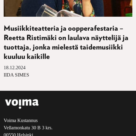
Musiikkiteatteria ja oopperafestaria –
Reetta Ristimäki on laulava näyttelijä ja
tuottaja, jonka mielestä taidemusiikki
kuuluu kaikille
18.12.2024
IIDA SIMES
Voima Kustannus
Vellamonkatu 30 B 3 krs.
00550 Helsinki