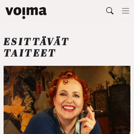
Päävalikko
Siirry sisältöön
ESITTÄVÄT
TAITEET