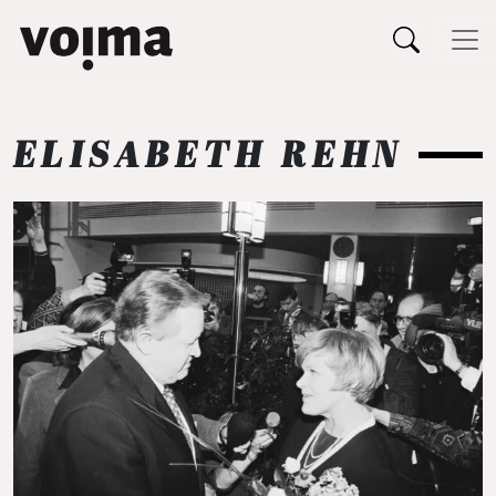
Päävalikko
Siirry sisältöön
ELISABETH REHN