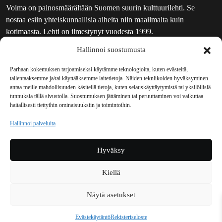
Voima on painosmäärältään Suomen suurin kulttuurilehti. Se
nostaa esiin yhteiskunnallisia aiheita niin maailmalta kuin
kotimaasta. Lehti on ilmestynyt vuodesta 1999.
Hallinnoi suostumusta
TOIMITUS
UUTISKIRJE
Parhaan kokemuksen tarjoamiseksi käytämme teknologioita, kuten evästeitä,
tallentaaksemme ja/tai käyttääksemme laitetietoja. Näiden tekniikoiden hyväksyminen
MAINOSTAJILLE
antaa meille mahdollisuuden käsitellä tietoja, kuten selauskäyttäytymistä tai yksilöllisiä
VASTAMAINOKSET
tunnuksia tällä sivustolla. Suostumuksen jättäminen tai peruuttaminen voi vaikuttaa
haitallisesti tiettyihin ominaisuuksiin ja toimintoihin.
JAKELUPAIKAT
REKISTERISELOSTE
Hallinnoi palveluita
EVÄSTEKÄYTÄNTÖ (EU)
TILAUKSEN PERUUTUSPYYNTÖ
Hyväksy
TILAUSOHJEET JA -EHDOT
Kiellä
Voima sosiaalisessa mediassa
Näytä asetukset
Facebook
Instagram
YouTube
Bluesky
Evästekäytäntö
Rekisteriseloste