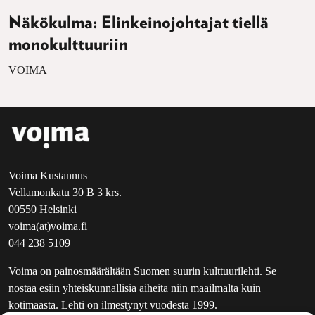
Näkökulma: Elinkeinojohtajat tiellä
monokulttuuriin
VOIMA
Voima Kustannus
Vellamonkatu 30 B 3 krs.
00550 Helsinki
voima(at)voima.fi
044 238 5109
Voima on painosmäärältään Suomen suurin kulttuurilehti. Se
nostaa esiin yhteiskunnallisia aiheita niin maailmalta kuin
kotimaasta. Lehti on ilmestynyt vuodesta 1999.