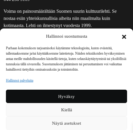
Voima on painosmäärältään Suomen suurin kulttuurilehti. Se
nostaa esiin yhteiskunnallisia aiheita niin maailmalta kuin
kotimaasta. Lehti on ilmestynyt vuodesta 1999.
Hallinnoi suostumusta
TOIMITUS
UUTISKIRJE
Parhaan kokemuksen tarjoamiseksi käytämme teknologioita, kuten evästeitä,
tallentaaksemme ja/tai käyttääksemme laitetietoja. Näiden tekniikoiden hyväksyminen
MAINOSTAJILLE
antaa meille mahdollisuuden käsitellä tietoja, kuten selauskäyttäytymistä tai yksilöllisiä
VASTAMAINOKSET
tunnuksia tällä sivustolla. Suostumuksen jättäminen tai peruuttaminen voi vaikuttaa
haitallisesti tiettyihin ominaisuuksiin ja toimintoihin.
JAKELUPAIKAT
REKISTERISELOSTE
Hallinnoi palveluita
EVÄSTEKÄYTÄNTÖ (EU)
TILAUKSEN PERUUTUSPYYNTÖ
Hyväksy
TILAUSOHJEET JA -EHDOT
Kiellä
Voima sosiaalisessa mediassa
Näytä asetukset
Facebook
Instagram
YouTube
Bluesky