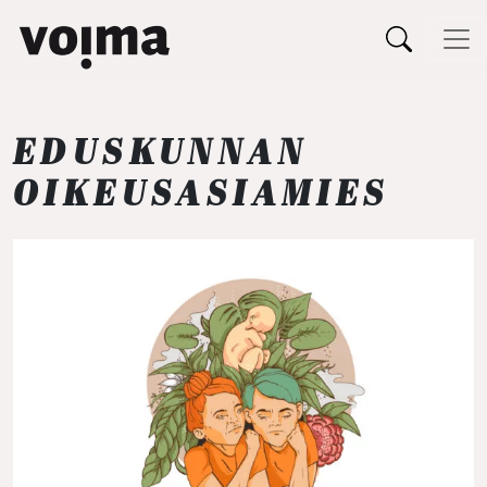
Päävalikko
Siirry sisältöön
EDUSKUNNAN
OIKEUSASIAMIES