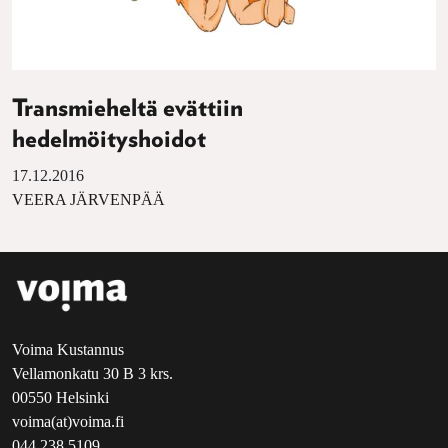
Transmieheltä evättiin
hedelmöityshoidot
17.12.2016
VEERA JÄRVENPÄÄ
Voima Kustannus
Vellamonkatu 30 B 3 krs.
00550 Helsinki
voima(at)voima.fi
044 238 5109