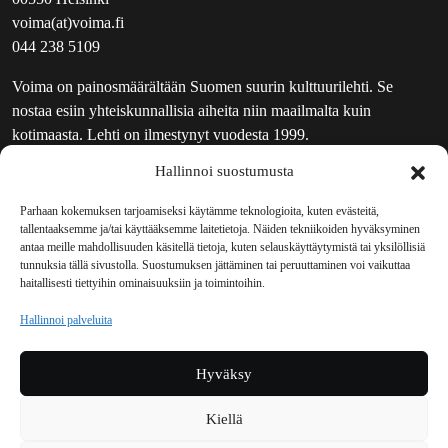
voima(at)voima.fi
044 238 5109
Voima on painosmäärältään Suomen suurin kulttuurilehti. Se
nostaa esiin yhteiskunnallisia aiheita niin maailmalta kuin
kotimaasta. Lehti on ilmestynyt vuodesta 1999.
Hallinnoi suostumusta
TOIMITUS
UUTISKIRJE
Parhaan kokemuksen tarjoamiseksi käytämme teknologioita, kuten evästeitä,
tallentaaksemme ja/tai käyttääksemme laitetietoja. Näiden tekniikoiden hyväksyminen
MAINOSTAJILLE
antaa meille mahdollisuuden käsitellä tietoja, kuten selauskäyttäytymistä tai yksilöllisiä
VASTAMAINOKSET
tunnuksia tällä sivustolla. Suostumuksen jättäminen tai peruuttaminen voi vaikuttaa
haitallisesti tiettyihin ominaisuuksiin ja toimintoihin.
JAKELUPAIKAT
REKISTERISELOSTE
Hallinnoi palveluita
EVÄSTEKÄYTÄNTÖ (EU)
TILAUKSEN PERUUTUSPYYNTÖ
Hyväksy
TILAUSOHJEET JA -EHDOT
Kiellä
Voima sosiaalisessa mediassa