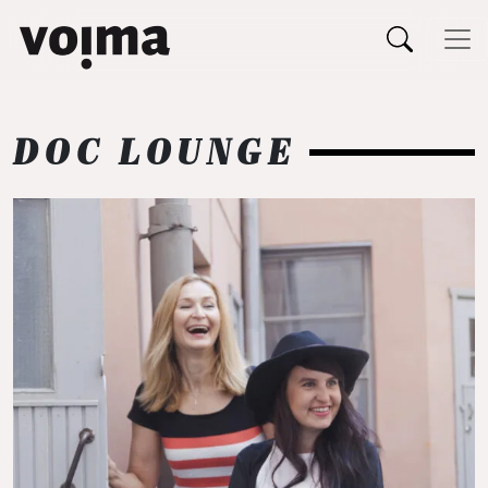
Päävalikko
Siirry sisältöön
DOC LOUNGE