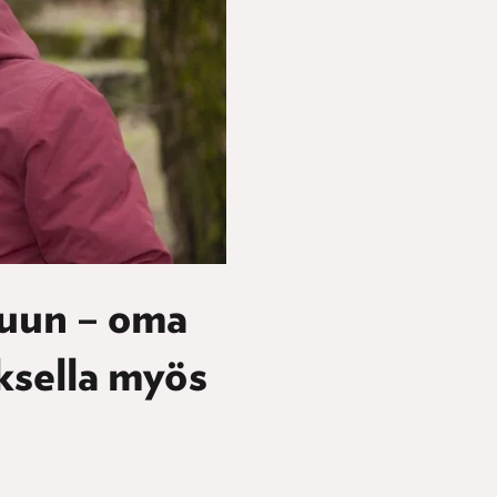
puun – oma
ksella myös