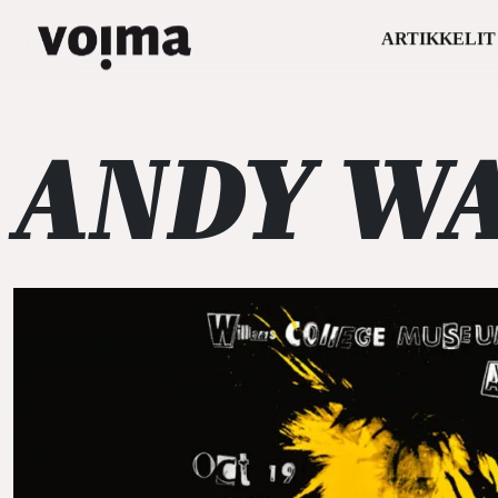
ARTIKKELIT
Päävalikko
Siirry sisältöön
ANDY W