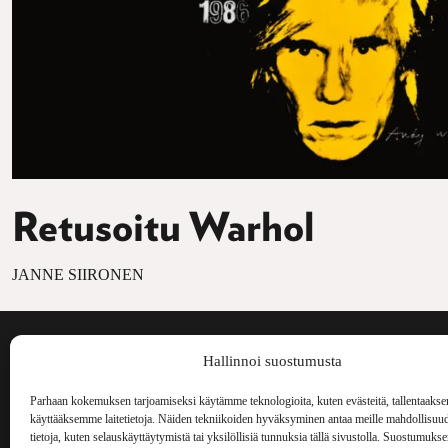
Retusoitu Warhol
JANNE SIIRONEN
Voima on painos
Hallinnoi suostumusta
kulttuurilehti. S
aiheita niin maai
Parhaan kokemuksen tarjoamiseksi käytämme teknologioita, kuten evästeitä, tallentaakse
Voima Kustannus
ilmestynyt vuode
käyttääksemme laitetietoja. Näiden tekniikoiden hyväksyminen antaa meille mahdollisuud
Vellamonkatu 30 B 3 krs.
tietoja, kuten selauskäyttäytymistä tai yksilöllisiä tunnuksia tällä sivustolla. Suostumuks