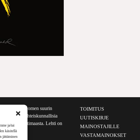
määrältään Suomen suurin
TOIMITUS
e nostaa esiin yhteiskunnallisia
UUTISKIRJE
lmalta kuin kotimaasta. Lehti on
mme ja/tai
MAINOSTAJILLE
sta 1999.
en käsitellä
VASTAMAINOKSET
en jättäminen