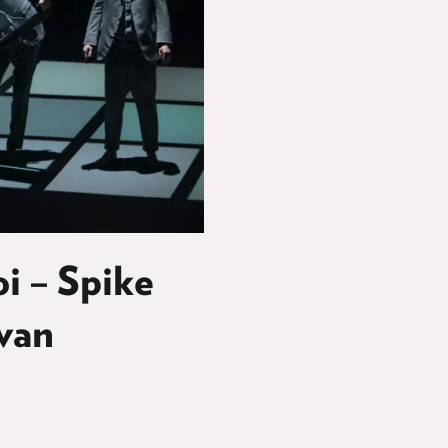
oi – Spike
uvan