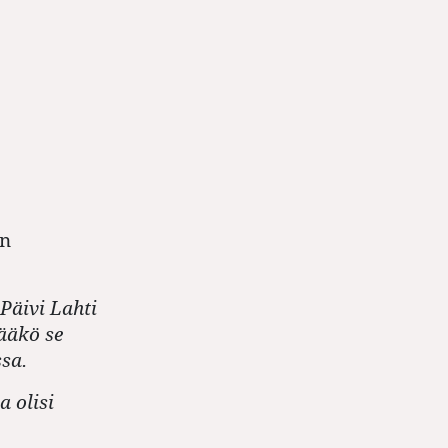
en
 Päivi Lahti
tääkö se
sa.
a olisi