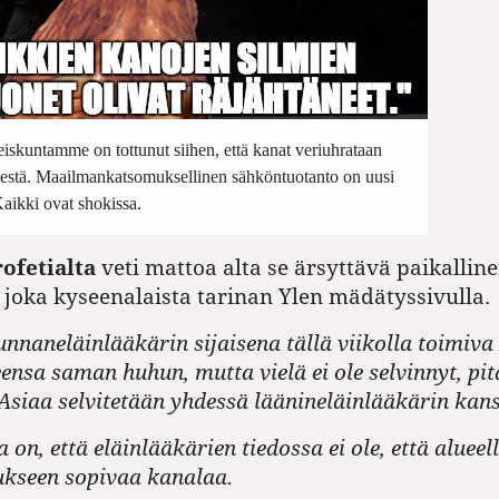
eiskuntamme on tottunut siihen, että kanat veriuhrataan
estä. Maailmankatsomuksellinen sähköntuotanto on uusi
 Kaikki ovat shokissa.
ofetialta
veti mattoa alta se ärsyttävä paikallin
, joka kyseenalaista tarinan Ylen mädätyssivulla.
unnaneläinlääkärin sijaisena tällä viikolla toimiva
ensa saman huhun, mutta vielä ei ole selvinnyt, pi
Asiaa selvitetään yhdessä läänineläinlääkärin kans
 on, että eläinlääkärien tiedossa ei ole, että alueell
kseen sopivaa kanalaa.