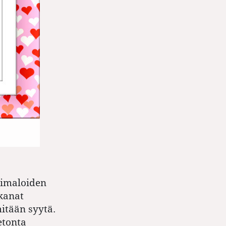
oimaloiden
 kanat
mitään syytä.
etonta