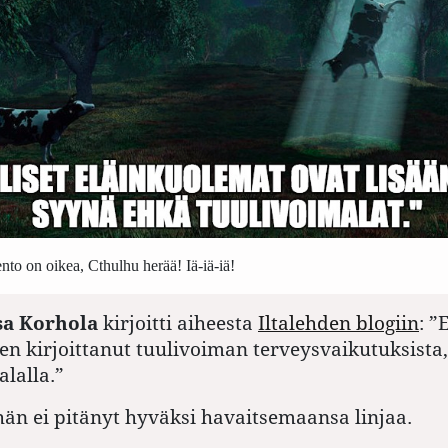
nto on oikea, Cthulhu herää! Iä-iä-iä!
sa Korhola
kirjoitti aiheesta
Iltalehden blogiin
: ”
E
n kirjoittanut tuulivoiman terveysvaikutuksista, 
alalla.”
hän ei pitänyt hyväksi havaitsemaansa linjaa.