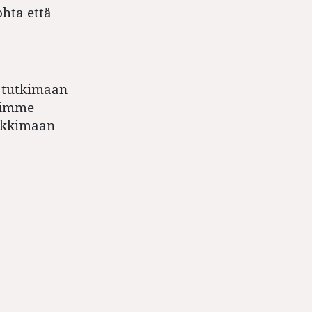
ohta että
 tutkimaan
Olimme
ankkimaan