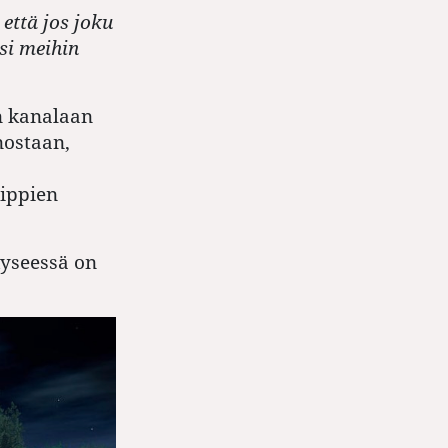
että jos joku
isi meihin
in kanalaan
nostaan,
ippien
kyseessä on