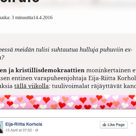
aika: 3 minuuttia
14.4.2016
essä meidän tulisi suhtautua hulluja puhuviin ex-
n?
 ja kristillisdemokraattien
moninkertainen e
en entinen varapuheenjohtaja Eija-Riitta Korhol
uksia
tällä viikolla
: tuulivoimalat räjäyttävät kan