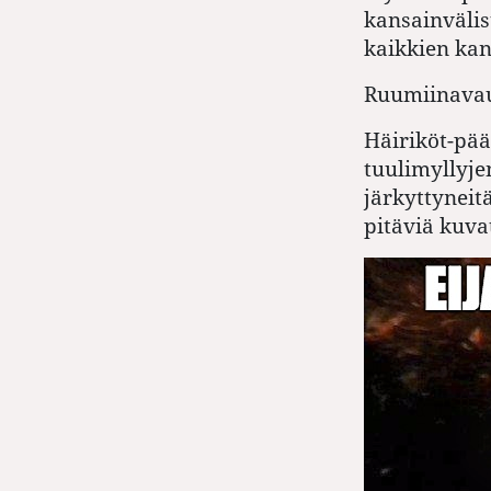
kansainvälis
kaikkien kan
Ruumiinavauk
Häiriköt-pä
tuulimyllyje
järkyttyneit
pitäviä kuva