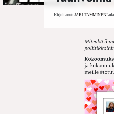
Kirjoittanut:
JARI TAMMINEN
Luku
Mitenkä ihme
poliitikkoihi
Kokoomuksen
ja kokoomuks
meille #totu