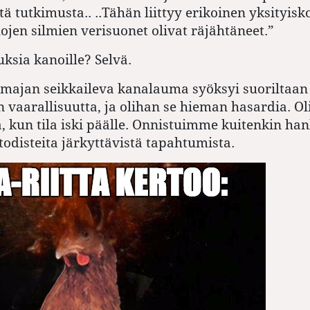
tä tutkimusta.. ..Täh
än liittyy erikoinen yksityisk
ojen silmien verisuonet olivat räjähtäneet.”
sia kanoille? Selvä.
ämajan seikkaileva kanalauma syöksyi suoriltaan
n vaarallisuutta, ja olihan se hieman hasardia. 
ä, kun tila iski päälle. Onnistuimme kuitenkin h
todisteita järkyttävistä tapahtumista.