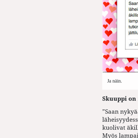
Ja näin.
Skuuppi on
”Saan nykyää
läheisyydessä
kuolivat äki
Myös lampait