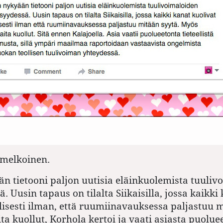
melkoinen.
n tietooni paljon uutisia eläinkuolemista tuuliv
. Uusin tapaus on tilalta Siikaisilla, jossa kaikki
llisesti ilman, että ruumiinavauksessa paljastuu 
a kuollut, Korhola kertoi ja vaati asiasta puolue