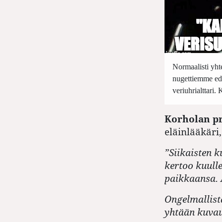
Normaalisti yht
nugettiemme ed
veriuhrialttari.
Korholan pr
eläinlääkäri
”
Siikaisten k
kertoo kuulle
paikkaansa. 
Ongelmallista
yhtään kuvau