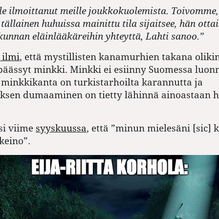
le ilmoittanut meille joukkokuolemista. Toivomme, 
 tällainen huhuissa mainittu tila sijaitsee, hän otta
kunnan eläinlääkäreihin yhteyttä, Lahti sanoo.”
 ilmi
, että mystillisten kanamurhien takana olik
äässyt minkki. Minkki ei esiinny Suomessa luon
minkkikanta on turkistarhoilta karannutta ja
uksen dumaaminen on tietty lähinnä ainoastaan h
si viime
syyskuussa
, että ”
minun mielesäni [sic] 
nkeino”.