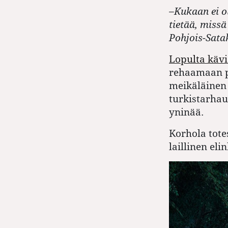
–Kukaan ei o
tietää, missä
Pohjois-Sata
Lopulta kävi
rehaamaan p
meikäläinen 
turkistarha
yninää.
Korhola tote
laillinen eli