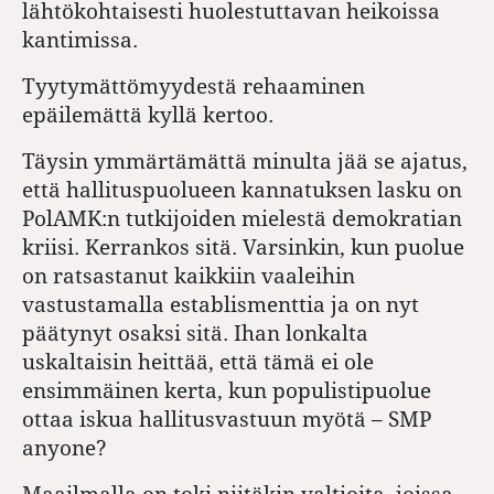
lähtökohtaisesti huolestuttavan heikoissa
kantimissa.
Tyytymättömyydestä rehaaminen
epäilemättä kyllä kertoo.
Täysin ymmärtämättä minulta jää se ajatus,
että hallituspuolueen kannatuksen lasku on
PolAMK:n tutkijoiden mielestä demokratian
kriisi. Kerrankos sitä. Varsinkin, kun puolue
on ratsastanut kaikkiin vaaleihin
vastustamalla establismenttia ja on nyt
päätynyt osaksi sitä. Ihan lonkalta
uskaltaisin heittää, että tämä ei ole
ensimmäinen kerta, kun populistipuolue
ottaa iskua hallitusvastuun myötä – SMP
anyone?
Maailmalla on toki niitäkin valtioita, joissa