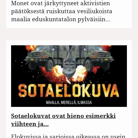
Monet ovat järkyttyneet aktivistien
päätöksestä ruiskuttaa vesiliukoista
maalia eduskuntatalon pylväisiin…
Sotaelokuvat ovat hieno esimerkki
viihteen ja…
Elokuvissa ja sarjoissa oikeassa on usein