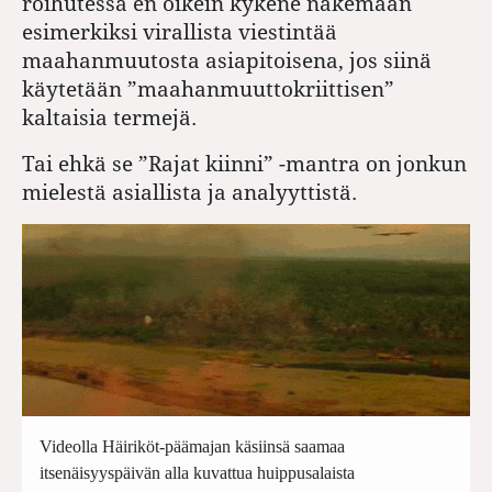
roihutessa en oikein kykene näkemään
esimerkiksi virallista viestintää
maahanmuutosta asiapitoisena, jos siinä
käytetään ”maahanmuuttokriittisen”
kaltaisia termejä.
Tai ehkä se ”Rajat kiinni” -mantra on jonkun
mielestä asiallista ja analyyttistä.
Videolla Häiriköt-päämajan käsiinsä saamaa
itsenäisyyspäivän alla kuvattua huippusalaista