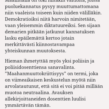
puoluekannatus pysyy muuttumattomana
niin vaaleista toiseen kuin niiden välilläkin.
Demokratioiksi niitä harvoin nimitetään,
vaan yleisemmin diktatuureiksi. Sen sijaan
demarien pitkään jatkunut kannatuksen
lasku epäilemättä kertoo jotain
merkittävästi kiinnostavampaa
yhteiskunnan muutoksesta.
Hieman ihmetyttää myös yksi poliisin ja
poliisidosenttiensa sanavalinta.
”Maahanmuuttokriittisyys” on termi, joka
on viimeaikaisen keskustelun myötä niin
arvolatautunut, että sitä ei voi pitää millään
muotoa neutraalina. Avauksen
allekirjoittaneiden dosenttien luulisi
ymmärtävän tämän.