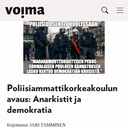
Päävalikko
Siirry sisältöön
Poliisiammattikorkeakoulun
avaus: Anarkistit ja
demokratia
Kirjoittanut:
JARI TAMMINEN