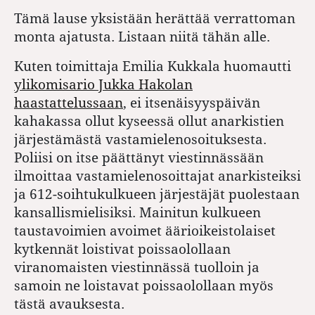
Tämä lause yksistään herättää verrattoman
monta ajatusta. Listaan niitä tähän alle.
Kuten toimittaja Emilia Kukkala huomautti
ylikomisario Jukka Hakolan
haastattelussaan
, ei itsenäisyyspäivän
kahakassa ollut kyseessä ollut anarkistien
järjestämästä vastamielenosoituksesta.
Poliisi on itse päättänyt viestinnässään
ilmoittaa vastamielenosoittajat anarkisteiksi
ja 612-soihtukulkueen järjestäjät puolestaan
kansallismielisiksi. Mainitun kulkueen
taustavoimien avoimet äärioikeistolaiset
kytkennät loistivat poissaolollaan
viranomaisten viestinnässä tuolloin ja
samoin ne loistavat poissaolollaan myös
tästä avauksesta.