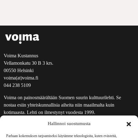
Voima Kustannus
Vellamonkatu 30 B 3 krs.
00550 Helsinki
voima(at)voima.fi
044 238 5109
Voima on painosmäärältään Suomen suurin kulttuurilehti. Se
nostaa esiin yhteiskunnallisia aiheita niin maailmalta kuin
kotimaasta. Lehti on ilmestynyt vuodesta 1999.
Hallinnoi suostumusta
TOIMITUS
UUTISKIRJE
Parhaan kokemuksen tarjoamiseksi käytämme teknologioita, kuten evästeitä,