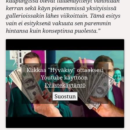
kaupungissa olevat taidenäyttelyt vähintään
kerran sekä käyn pienemmissä yksityisissä
gallerioissakin lähes viikoittain. Tämä esitys
vain ei esityksenä vakuuta sen paremmin
hintansa kuin konseptinsa puolesta.”
Klikkaa "Hyväksy" ottaaksesi
Youtube käyttöön
Evästekäytäntö
Suostun