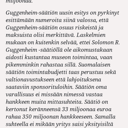
miljoonaa.
Guggenheim-säätiön uusin esitys on pyrkinyt
esittämään numeroita siinä valossa, että
Guggenheim-säätiön osuus riskeistä ja
maksuista olisi merkittävä. Laskelmien
mukaan on kuitenkin selvää, ettei Solomon R.
Guggenheim -säätiöllä ole aikomustakaan
aidosti kustantaa museon toimintaa, vaan
pikemminkin rahastaa sillä. Suomalaisen
säätiön toimintabudjetti taas perustuu sekä
valtionavustukseen että lahjoituksena
saataviin sponsorituloihin. Säätiön oma
varallisuus ei missään nimessä vastaa
hankkeen muita mittasuhteita. Säätiö on
kertonut keränneensä 33 miljoonaa euroa
rahaa 350 miljoonan hankkeeseen. Samalla
suhteella ei mikään yritys saisi yksityisiltä