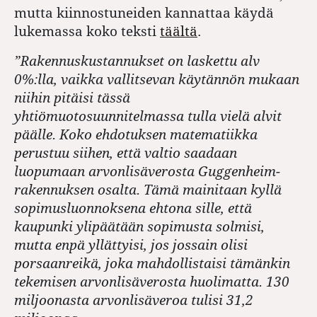
mutta kiinnostuneiden kannattaa käydä
lukemassa koko teksti
täältä
.
”Rakennuskustannukset on laskettu alv
0%:lla, vaikka vallitsevan käytännön mukaan
niihin pitäisi tässä
yhtiömuotosuunnitelmassa tulla vielä alvit
päälle. Koko ehdotuksen matematiikka
perustuu siihen, että valtio saadaan
luopumaan arvonlisäverosta Guggenheim-
rakennuksen osalta. Tämä mainitaan kyllä
sopimusluonnoksena ehtona sille, että
kaupunki ylipäätään sopimusta solmisi,
mutta enpä yllättyisi, jos jossain olisi
porsaanreikä, joka mahdollistaisi tämänkin
tekemisen arvonlisäverosta huolimatta. 130
miljoonasta arvonlisäveroa tulisi 31,2