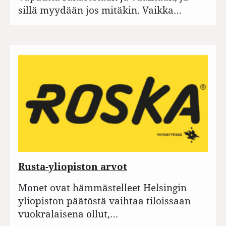
sillä myydään jos mitäkin. Vaikka…
Rusta-yliopiston arvot
Monet ovat hämmästelleet Helsingin
yliopiston päätöstä vaihtaa tiloissaan
vuokralaisena ollut,…