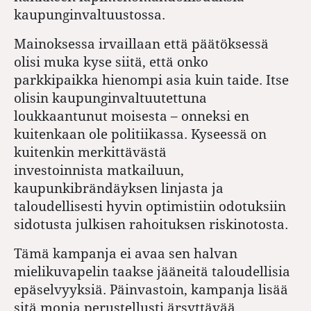
kaupunginvaltuustossa.
Mainoksessa irvaillaan että päätöksessä
olisi muka kyse siitä, että onko
parkkipaikka hienompi asia kuin taide. Itse
olisin kaupunginvaltuutettuna
loukkaantunut moisesta – onneksi en
kuitenkaan ole politiikassa. Kyseessä on
kuitenkin merkittävästä
investoinnista matkailuun,
kaupunkibrändäyksen linjasta ja
taloudellisesti hyvin optimistiin odotuksiin
sidotusta julkisen rahoituksen riskinotosta.
Tämä kampanja ei avaa sen halvan
mielikuvapelin taakse jääneitä taloudellisia
epäselvyyksiä. Päinvastoin, kampanja lisää
sitä monia perustellusti ärsyttävää