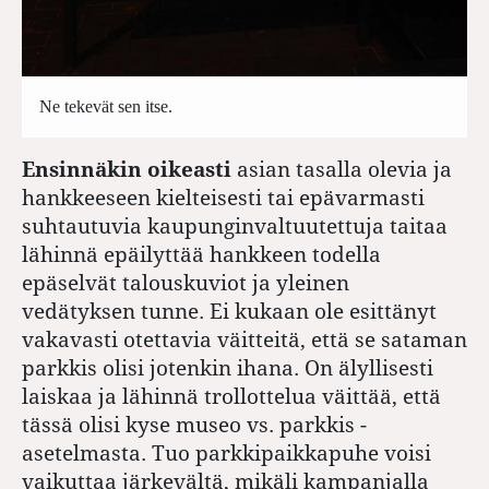
Ne tekevät sen itse.
Ensinnäkin oikeasti
asian tasalla olevia ja
hankkeeseen kielteisesti tai epävarmasti
suhtautuvia kaupunginvaltuutettuja taitaa
lähinnä epäilyttää hankkeen todella
epäselvät talouskuviot ja yleinen
vedätyksen tunne. Ei kukaan ole esittänyt
vakavasti otettavia väitteitä, että se sataman
parkkis olisi jotenkin ihana. On älyllisesti
laiskaa ja lähinnä trollottelua väittää, että
tässä olisi kyse museo vs. parkkis -
asetelmasta. Tuo parkkipaikkapuhe voisi
vaikuttaa järkevältä, mikäli kampanjalla