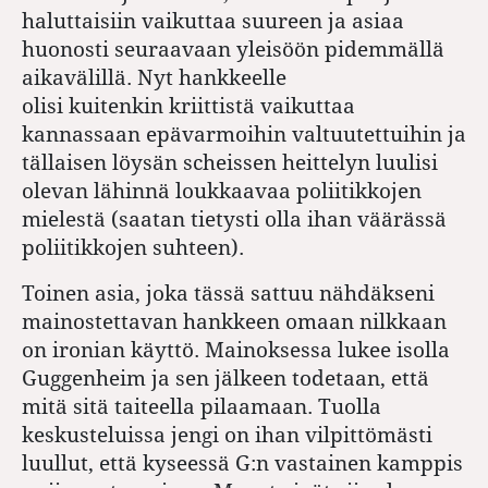
haluttaisiin vaikuttaa suureen ja asiaa
huonosti seuraavaan yleisöön pidemmällä
aikavälillä. Nyt hankkeelle
olisi kuitenkin kriittistä vaikuttaa
kannassaan epävarmoihin valtuutettuihin ja
tällaisen löysän scheissen heittelyn luulisi
olevan lähinnä loukkaavaa poliitikkojen
mielestä (saatan tietysti olla ihan väärässä
poliitikkojen suhteen).
Toinen asia, joka tässä sattuu nähdäkseni
mainostettavan hankkeen omaan nilkkaan
on ironian käyttö. Mainoksessa lukee isolla
Guggenheim ja sen jälkeen todetaan, että
mitä sitä taiteella pilaamaan. Tuolla
keskusteluissa jengi on ihan vilpittömästi
luullut, että kyseessä G:n vastainen kamppis