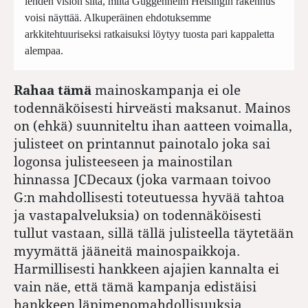
lehden vision siitä, miltä Guggenheim Helsingin rakennus
voisi näyttää. Alkuperäinen ehdotuksemme
arkkitehtuuriseksi ratkaisuksi löytyy tuosta pari kappaletta
alempaa.
Rahaa tämä
mainoskampanja ei ole
todennäköisesti hirveästi maksanut. Mainos
on (ehkä) suunniteltu ihan aatteen voimalla,
julisteet on printannut painotalo joka sai
logonsa julisteeseen ja mainostilan
hinnassa JCDecaux (joka varmaan toivoo
G:n mahdollisesti toteutuessa hyvää tahtoa
ja vastapalveluksia) on todennäköisesti
tullut vastaan, sillä tällä julisteella täytetään
myymättä jääneitä mainospaikkoja.
Harmillisesti hankkeen ajajien kannalta ei
vain näe, että tämä kampanja edistäisi
hankkeen läpimenomahdollisuuksia