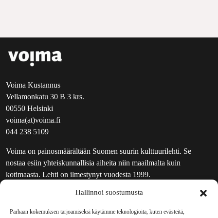
Voima Kustannus
Vellamonkatu 30 B 3 krs.
00550 Helsinki
voima(at)voima.fi
044 238 5109
Voima on painosmäärältään Suomen suurin kulttuurilehti. Se
nostaa esiin yhteiskunnallisia aiheita niin maailmalta kuin
kotimaasta. Lehti on ilmestynyt vuodesta 1999.
Hallinnoi suostumusta
TOIMITUS
UUTISKIRJE
Parhaan kokemuksen tarjoamiseksi käytämme teknologioita, kuten evästeitä,