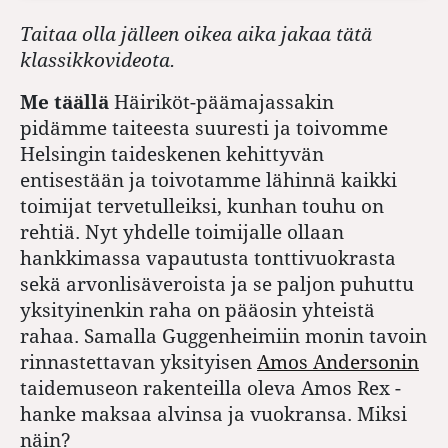
Taitaa olla jälleen oikea aika jakaa tätä
klassikkovideota.
Me täällä
Häiriköt-päämajassakin
pidämme taiteesta suuresti ja toivomme
Helsingin taideskenen kehittyvän
entisestään ja toivotamme lähinnä kaikki
toimijat tervetulleiksi, kunhan touhu on
rehtiä. Nyt yhdelle toimijalle ollaan
hankkimassa vapautusta tonttivuokrasta
sekä arvonlisäveroista ja se paljon puhuttu
yksityinenkin raha on pääosin yhteistä
rahaa. Samalla Guggenheimiin monin tavoin
rinnastettavan yksityisen
Amos Andersonin
taidemuseon rakenteilla oleva Amos Rex -
hanke maksaa alvinsa ja vuokransa. Miksi
näin?