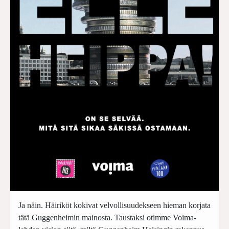
Ja näin. Häiriköt kokivat velvollisuudekseen hieman korjata
tätä Guggenheimin mainosta. Taustaksi otimme Voima-