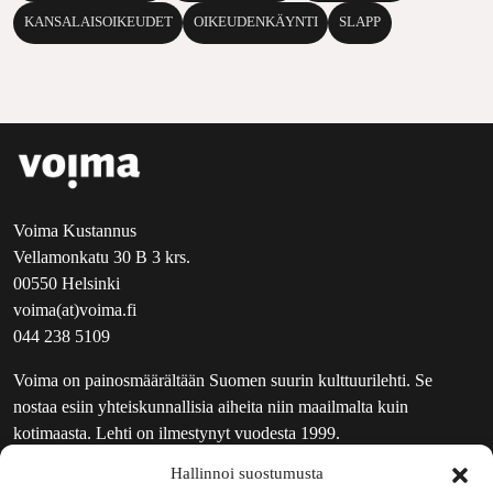
KANSALAISOIKEUDET
OIKEUDENKÄYNTI
SLAPP
Voima Kustannus
Vellamonkatu 30 B 3 krs.
00550 Helsinki
voima(at)voima.fi
044 238 5109
Voima on painosmäärältään Suomen suurin kulttuurilehti. Se
nostaa esiin yhteiskunnallisia aiheita niin maailmalta kuin
kotimaasta. Lehti on ilmestynyt vuodesta 1999.
Hallinnoi suostumusta
TOIMITUS