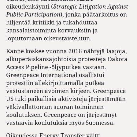
oikeudenkäynti (
Strategic Litigation Against
Public Participation
), jonka päätarkoitus on
hiljentää kritiikki ja tukahduttaa
kansalaistoiminta korvauksiin ja
loputtomaan oikeustaisteluun.
Kanne koskee vuonna 2016 nähtyjä laajoja,
alkuperäiskansajohtoisia protesteja Dakota
Access Pipeline -öljyputkea vastaan.
Greenpeace International osallistui
protestiin allekirjoittamalla putkea
vastustaneen avoimen kirjeen. Greenpeace
US tuki paikallisia aktivisteja järjestämään
väkivallattoman suoran toiminnan
koulutuksen. Greenpeace on järjestänyt
vastaavia koulutuksia myös Suomessa.
Oikeudessa Energy Transfer väitti