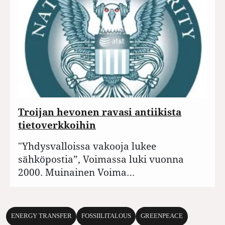
Troijan hevonen ravasi antiikista
tietoverkkoihin
"Yhdysvalloissa vakooja lukee
sähköpostia”, Voimassa luki vuonna
2000. Muinainen Voima…
ENERGY TRANSFER
FOSSIILITALOUS
GREENPEACE