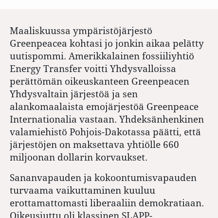
Maaliskuussa ympäristöjärjestö
Greenpeacea kohtasi jo jonkin aikaa pelätty
uutispommi. Amerikkalainen fossiiliyhtiö
Energy Transfer voitti Yhdysvalloissa
perättömän oikeuskanteen Greenpeacen
Yhdysvaltain järjestöä ja sen
alankomaalaista emojärjestöä Greenpeace
Internationalia vastaan. Yhdeksänhenkinen
valamiehistö Pohjois-Dakotassa päätti, että
järjestöjen on maksettava yhtiölle 660
miljoonan dollarin korvaukset.
Sananvapauden ja kokoontumisvapauden
turvaama vaikuttaminen kuuluu
erottamattomasti liberaaliin demokratiaan.
Oikeusjuttu oli klassinen SLAPP-