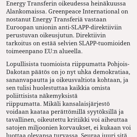
Energy Transferin oikeudessa heinäkuussa
Alankomaissa. Greenpeace International on
nostanut Energy Transferiä vastaan
Euroopan unionin anti-SLAPP-direktiiviin
perustuvan oikeusjutun. Direktiivin
tarkoitus on estää selvien SLAPP-tuomioiden
toimeenpano EU:n alueella.
Lopullisista tuomioista riippumatta Pohjois-
Dakotan päätös on jo nyt uhka demokratiaa,
sananvapautta ja oikeusvaltiota kohtaan, ja
sen tulisi huolestuttaa kaikkia omista
poliittisista näkemyksistä
riippumatta. Mikäli kansalaisjärjestö
voidaan kaataa perättömillä syytöksillä ja
tavallinen, oikeutettu kritiikki voi aiheuttaa
satojen miljoonien korvaukset, ei kukaan voi
luottaa olevansa turvassa. Seuraa juuri sitä,